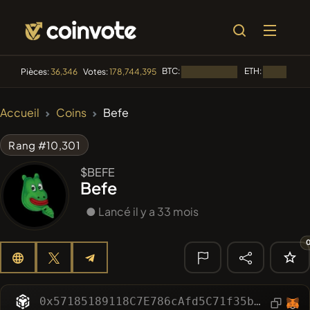
BTC:
ETH:
Pièces:
36,346
Votes:
178,744,395
Chargement...
Chargement
🔥
Accueil
Coins
Befe
TENDANCE
#84
LIMOCOIN SWAP
LM
Rang #10,301
#99
POOPSIE
$BEFE
POOPSIE
Befe
#1
Algorithmic Trading H
● Lancé il y a 33 mois
#252
SmartleCo
SLCT
#1072
PERFI
PEEFITOKEN
🔎
0x57185189118C7E786cAfd5C71f35b16012Fa95aD