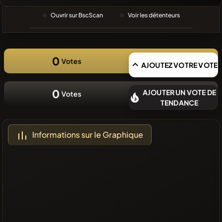
RECHERCHE
RÉCENTE
Ouvrir sur BscScan
Voir les détenteurs
❌Aucune
pièce
récente
0
Votes
AJOUTEZ VOTRE VOTE
0
AJOUTER UN VOTE DE
Votes
TENDANCE
Informations sur le Graphique