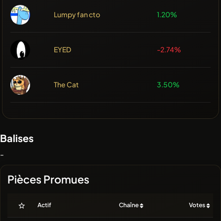
Lumpy fan cto
1.20%
EYED
-2.74%
The Cat
3.50%
Balises
-
Pièces Promues
Actif
Chaîne
Votes