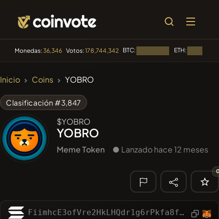
BTC:
ETH:
Monedas:
36,346
Votos:
178,744,342
Cargando...
Cargando..
🔥
Inicio
Coins
YOBRO
TENDENCIA
#100
POOPSIE
POOPSIE
Clasificación #3,847
#1106
PERFI
$YOBRO
PEEFITOKEN
YOBRO
#84
LIMOCOIN SWAP
LMCSW
Meme Token
● Lanzado hace 12 meses
#1
Algorithmic Trading H
#253
SmartleCo
SLCT
🔎
FiimhcE3ofVre2HkLHQdr1g6rPkfa8fiBa3s8W8Fbuvo