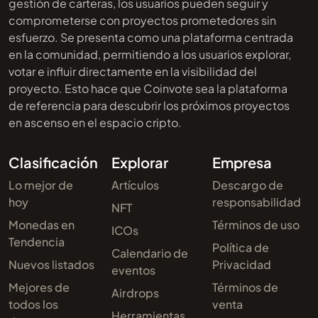
gestión de carteras, los usuarios pueden seguir y
comprometerse con proyectos prometedores sin
esfuerzo. Se presenta como una plataforma centrada
en la comunidad, permitiendo a los usuarios explorar,
votar e influir directamente en la visibilidad del
proyecto. Esto hace que Coinvote sea la plataforma
de referencia para descubrir los próximos proyectos
en ascenso en el espacio cripto.
Clasificación
Explorar
Empresa
Lo mejor de
Artículos
Descargo de
hoy
responsabilidad
NFT
Monedas en
Términos de uso
ICOs
Tendencia
Política de
Calendario de
Nuevos listados
Privacidad
eventos
Mejores de
Términos de
Airdrops
todos los
venta
Herramientas