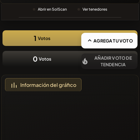
BÚSQUEDA
RECIENTE
Abrir en SolScan
Ver tenedores
❌No hay
monedas
recientes
1
Votos
AGREGA TU VOTO
0
AÑADIR VOTO DE
Votos
TENDENCIA
Información del gráfico