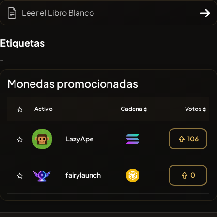
Leer el Libro Blanco
Etiquetas
-
Monedas promocionadas
Activo
Cadena
Votos
LazyApe
106
fairylaunch
0