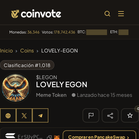
BTC:
ETH:
Monedas:
36,346
Votos:
178,742,436
Cargando...
Cargando..
🔥
Inicio
Coins
LOVELY-EGON
TENDENCIA
#1
Algorithmic Trading H
Clasificación #1,018
#144
YellowCatz
$LEGON
YC
LOVELY EGON
#1563
BullSync
BULLSYNC
Meme Token
● Lanzado hace 15 meses
#278
FYRA
FYRA
#2065
Sirtoken
SIR
🔎
ErSUyPCMid5xEsnnotSSfYP9yLzygz8nXCvWziEXkgXn
Comprar en PancakeSwap