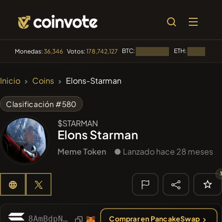
BTC:
ETH:
Monedas:
36,346
Votos:
178,742,127
Cargando...
Cargando...
🔥
Inicio
Coins
Elons-Starman
TENDENCIA
#256
SmartleCo
SLCT
Clasificación #580
#144
YellowCatz
$STARMAN
YC
Elons Starman
#280
FYRA
FYRA
Meme Token
● Lanzado hace 28 meses
#152
Drex Coin
DREX
#88
Pepino
PEPINO
🔎
8AmBdpNmhTDacx334aDTqtYw3KkkTM3xFmvQLXX4LMyZ
Comprar en PancakeSwap