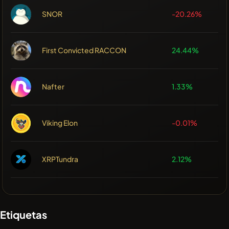
SNOR
-20.26%
First Convicted RACCON
24.44%
Nafter
1.33%
Viking Elon
-0.01%
XRPTundra
2.12%
Etiquetas