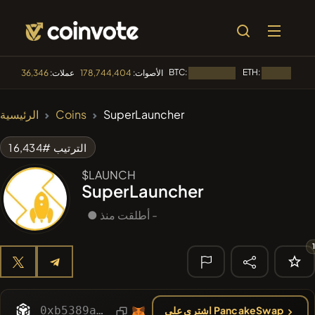
BTC:
ETH:
الأصوات:
178,744,404
عملات:
36,346
جار التحميل...
جار التحميل...
🔥 الأكثر رواجا
SuperLauncher
Coins
الرئيسية
#1
Algorithmic Trading H
الترتيب #16,434
#1061
PERFI
PEEFITOKEN
$LAUNCH
SuperLauncher
#358
Dogwifhair
WIF
● أطلقت منذ -
#143
YellowCatz
YC
#1017
LOVELY EGON
LEGON
🔎 البحث
الأخير
0xb5389a679151c4b8621b1098c6e0961a3cfee8d4
اشتري على PancakeSwap