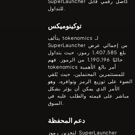
كأصل رقمي قابل
SuperLauncher
للتداول.
توكينوميكس
يتألف tokenomics لـ
من إجمالي عرض
SuperLauncher
بلغ
1,407,585
رموز، حيث يتداول
حاليًا
1,190,196
من الرموز. فهم
tokenomics أمر بالغ الأهمية
للمستثمرين المحتملين، حيث يُلقي
الضوء على توزيع الرمز وتوافره، وهو
الأمر الذي يمكن أن يؤثر بشكل
مباشر على قيمته والطلب عليه في
السوق.
دعم المحفظة
SuperLauncher
لتخزين رموز