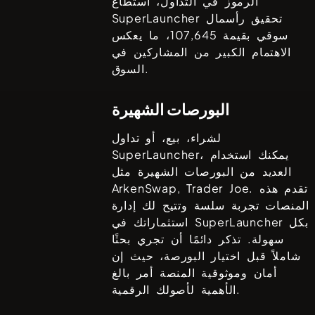
الرموز في التداول، استطاع
تحقيق رأسمال
SuperLauncher
سوقي بقيمة
107,645
، ما يعكس
الاهتمام الكبير من المشاركين في
السوق.
البورصات الشهيرة
لشراء، بيع، أو تداول
، يمكنك استخدام
SuperLauncher
العديد من البورصات الشهيرة مثل
. تقدم هذه
ArkenSwap, Trader Joe
المنصات تجربة سلسة وتتيح لك إدارة
بكل
SuperLauncher
استثماراتك في
سهولة. تذكر دائمًا أن تجري بحثًا
شاملاً قبل اختيار البورصة، حيث إن
أمان وموثوقية المنصة أمر بالغ
الأهمية لأصولك الرقمية.