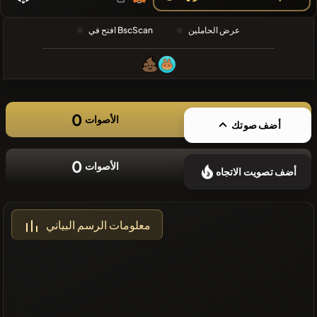
❌لا توجد
عرض الحاملين
افتح في BscScan
عملات مشفرة
حديثة
0
الأصوات
أضف صوتك
0
الأصوات
أضف تصويت الاتجاه
معلومات الرسم البياني