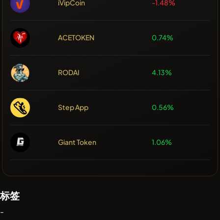
iVipCoin
-1.48%
ACETOKEN
0.74%
RODAI
4.13%
Step App
0.56%
Giant Token
1.06%
标签
-