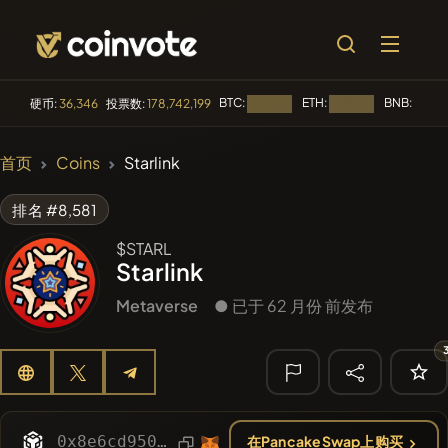
BTC:
ETH:
BNB:
硬币:
36,346
投票数:
178,742,199
加载中...
加载中...
加载中.
🔥 趋势
首页
Coins
Starlink
#144
YellowCatz
YC
排名 #8,581
#1
Algorithmic Trading H
$STARL
Starlink
#3158
KekiusCoin
KEKE
Metaverse
● 已于 62 月份 前发布
#1015
LOVELY EGON
LEGON
#2052
Sirtoken
SIR
🔎 最近搜索
0x8e6cd950ad6ba651f6dd608dc70e5886b1aa6b24
在PancakeSwap上购买