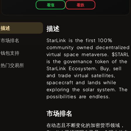
看涨
看跌
描述
描述
市场排名
StarLink is the first 100%
community owned decentralized
钱包支持
virtual space metaverse. $STARL
is the governance token of the
热门交易所
StarLink Ecosystem. Buy, sell
and trade virtual satellites,
spacecraft and lands while
exploring the solar system. The
possibilities are endless.
市场排名
在动态且不断变化的加密货币领域，