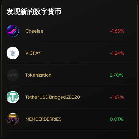
发现新的数字货币
Cheelee
-1.63%
VICPAY
-1.24%
Tokenization
2.70%
Tether USD Bridged ZED20
-1.67%
MEMBERBERRIES
0.01%