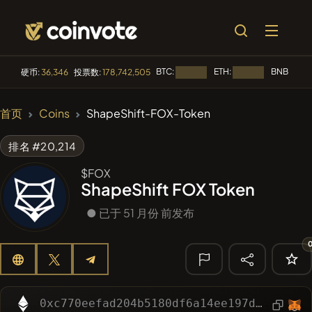
BTC:
ETH:
BNB:
硬币:
36,346
投票数:
178,742,505
加载中...
加载中...
加载中
🔥 趋势
首页
Coins
ShapeShift-FOX-Token
#144
YellowCatz
YC
排名 #20,214
#1
Algorithmic Trading H
$FOX
ShapeShift FOX Token
#556
Heap of hay
HAY
● 已于 51 月份 前发布
#278
FYRA
FYRA
#622
ATH
ATH
🔎 最近搜索
0xc770eefad204b5180df6a14ee197d99d808ee52d