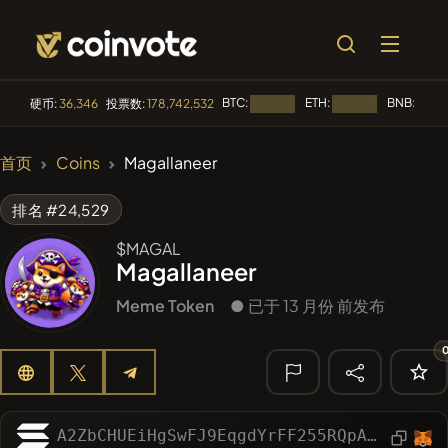
BTC:
ETH:
BNB:
硬币:
36,346
投票数:
178,742,532
加载中...
加载中...
加载中.
🔥 趋势
首页
Coins
Magallaneer
#144
YellowCatz
YC
排名 #24,529
#1
Algorithmic Trading H
$MAGAL
Magallaneer
#102
POOPSIE
POOPSIE
Meme Token
● 已于 13 月份 前发布
#622
ATH
ATH
#556
Heap of hay
HAY
🔎 最近搜索
A2ZbCHUEiHgSwFJ9EqgdYrFF255RQpAZP2xEC62fpump