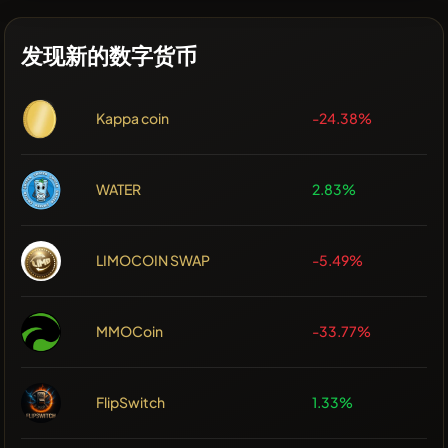
发现新的数字货币
Kappa coin
-24.38%
WATER
2.83%
LIMOCOIN SWAP
-5.49%
MMOCoin
-33.77%
FlipSwitch
1.33%