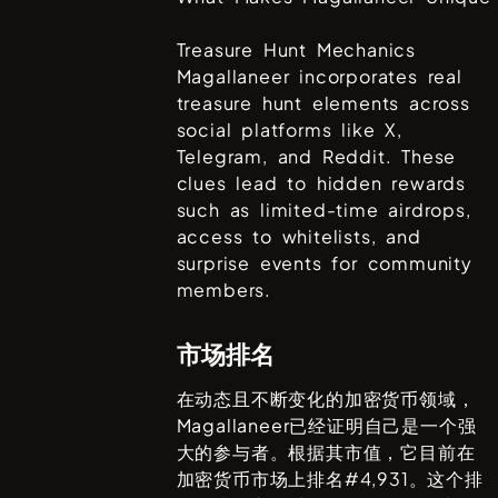
Treasure Hunt Mechanics
Magallaneer incorporates real
treasure hunt elements across
social platforms like X,
Telegram, and Reddit. These
clues lead to hidden rewards
such as limited-time airdrops,
access to whitelists, and
surprise events for community
members.
市场排名
在动态且不断变化的加密货币领域，
Magallaneer
已经证明自己是一个强
大的参与者。根据其市值，它目前在
加密货币市场上排名#
4,931
。这个排