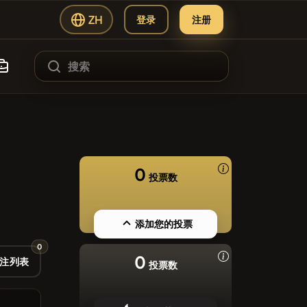
ZH
登录
注册
#256
T
#144
0
投票数
#280
#2535
添加您的投票
MYSPACE
0
#1
ading Hub
0
ATH
注列表
投票数