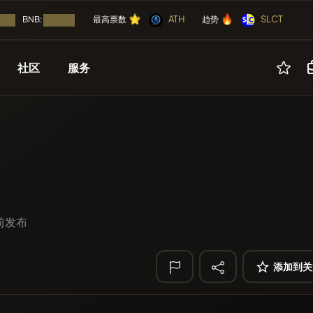
⭐
🔥
⭐
🔥
⭐
🔥
ATH
SLCT
⭐
🔥
BNB:
最高票数
趋势
...
加载中...
社区
服务
🔥 趋势
即将
活动
其他
上市
免费
SmartleCo
SLC
空投
广告
币
YellowCatz
YC
ICO（首次代币发行）
合作伙伴
NFT
FYRA
FYRA
 前发布
Myspace Coin
事件日历
工具
空投
Algorithmic Tr
添加到关
ICO
🔎 最近搜索