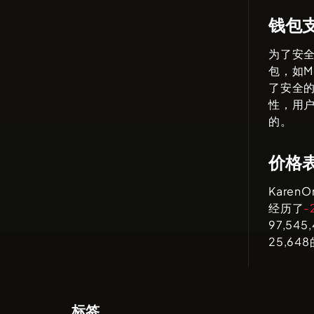
钱包
为了安
包，如
M
了安全
性，用
的。
价格
KarenO
经历了
-
97,545
25,648
标签