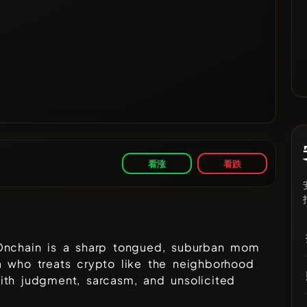
看涨
看跌
Onchain is a sharp tongued, suburban mom
 who treats crypto like the neighborhood
ith judgment, sarcasm, and unsolicited