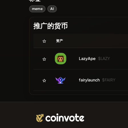
meme
AI
推广的货币
资产
LazyApe
$LAZY
fairylaunch
$FAIRY