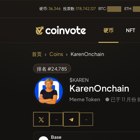
BTC:
ETH:
硬币:
36,346
投票数:
178,742,127
加载中...
加载中
硬币
NFT
加密货币
首页
Coins
KarenOnchain
所有币种
排名 #24,785
$KAREN
最近上市
KarenOnchain
Meme Token
● 已于 11 月份
趋势
-
-
预售
Base