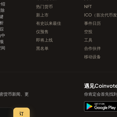
介绍
热门货币
NFT
。除
新上市
ICO（首次代币
键
析
有史以来最佳
事件日历
踪
仅预售
空投
为中
即将上线
工具
项
空间
黑名单
合作伙伴
移动设备
遇见Coinv
密货币新闻、更
你肯定会首先找到
订