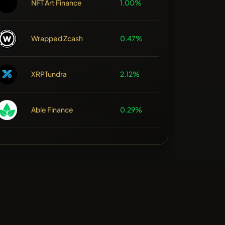
NFT Art Finance
1.00%
Wrapped Zcash
0.47%
XRPTundra
2.12%
Able Finance
0.29%