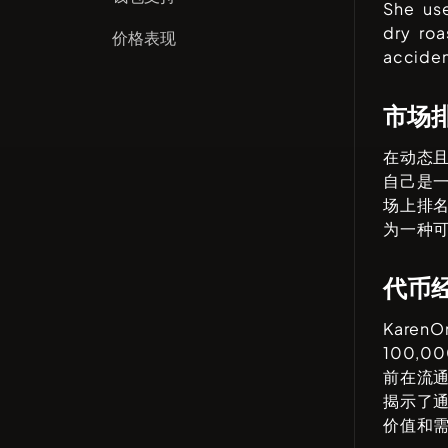
She us
dry ro
价格表现
acciden
市场
在动态
自己是
场上排名
为一种
代币
KarenO
100,00
前在流
揭示了
价值和