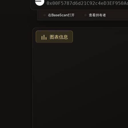
分类
0x00F5787d6d21C92c4eD3EF950A
在BaseScan打开
查看持有者
最多投票
图表信息
黑名单