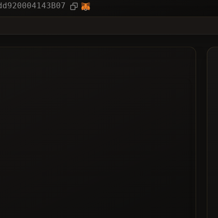
文章
dd920004143B07