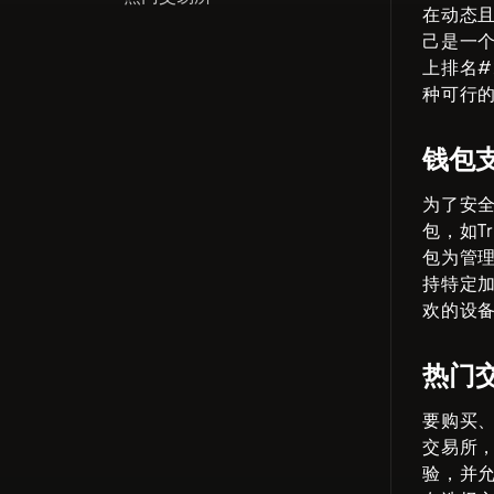
在动态
己是一
上排名#
种可行
钱包
为了安
包，如
T
包为管
持特定
欢的设
热门
要购买
交易所
验，并