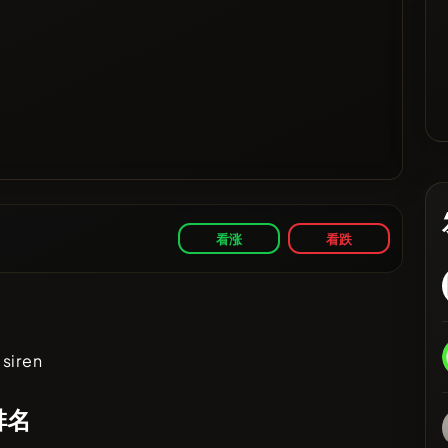
看涨
看跌
siren
排名