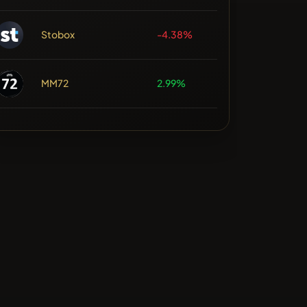
Stobox
-4.38%
MM72
2.99%