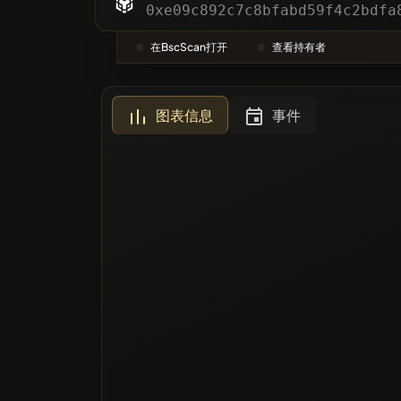
分类
0xe09c892c7c8bfabd59f4c2bdfa
在BscScan打开
查看持有者
最多投票
图表信息
事件
黑名单