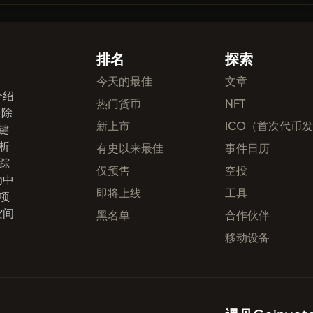
排名
探索
今天的最佳
文章
介绍
热门货币
NFT
。除
新上市
ICO（首次代币
键
析
有史以来最佳
事件日历
踪
仅预售
空投
为中
即将上线
工具
项
空间
黑名单
合作伙伴
移动设备