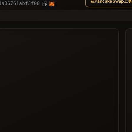
在PancakeSwap上
文章
8a06761abf3f00