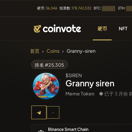
BTC:
ETH:
硬币:
36,346
投票数:
178,742,532
加载中...
加载
硬币
NFT
加密货币
首页
Coins
Granny-siren
所有币种
排名 #25,305
$SIREN
最近上市
Granny siren
Meme Token
● 已于 3 月份
趋势
-
预售
Binance Smart Chain