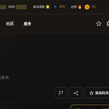
⭐
🔥
⭐
🔥
⭐
🔥
ATH
YC
⭐
🔥
BNB:
最高票数
趋势
中...
加载中...
社区
服务
🔥 趋势
即将
活动
其他
上市
免费
YellowCatz
YC
空投
广告
币
Algorithmic Tr
ICO（首次代币发行）
合作伙伴
NFT
POOPSIE
POOP
 前发布
Heap of hay
事件日历
工具
HA
空投
FYRA
FYRA
添加到关
ICO
🔎 最近搜索