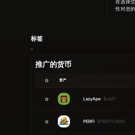
在选择
性对您
标签
-
推广的货币
资产
LazyApe
$LAZY
PERFI
$PEEFITOKEN