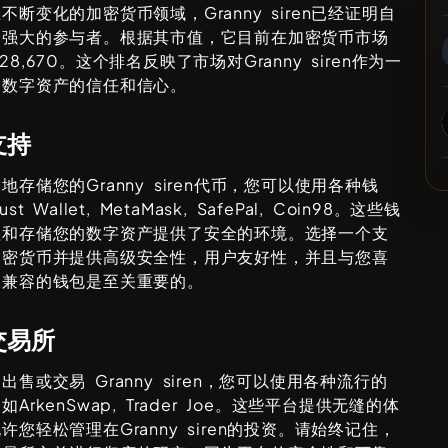
且不断变化的加密货币领域，
Granny siren
已经证明自
个强大的参与者。根据其市值，它目前在加密货币市场
28,670
。这个排名反映了市场对
Granny siren
作为一
的数字资产的信任和信心。
支持
全地存储您的
Granny siren
代币，您可以使用各种钱
rust Wallet, MetaMask, SafePal, Coin98
。这些钱
理和存储您的数字资产提供了安全的环境。选择一个支
加密货币并提供高级安全性，用户友好性，并且与您喜
备兼容的钱包是至关重要的。
交易所
、出售或交易
Granny siren
，您可以使用各种流行的
，如
ArkenSwap, Trader Joe
。这些平台提供无缝的体
允许您轻松管理在
Granny siren
的投资。请始终记住，