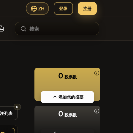
ZH
登录
注册
#144
#1
ading Hub
ATH
0
投票数
#102
SIE
#556
添加您的投票
Y
0
#277
0
注列表
投票数