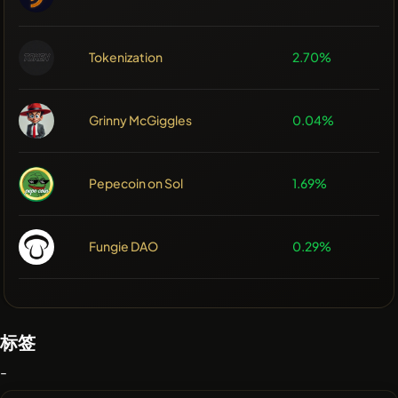
Tokenization
2.70%
Grinny McGiggles
0.04%
Pepecoin on Sol
1.69%
Fungie DAO
0.29%
标签
-