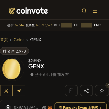
BTC:
ETH:
BNB:
硬币:
36,346
投票数:
178,743,523
加载中...
加载中...
加载中.
🔥 趋势
首页
Coins
GENX
#2298
Mememania
MANIA
排名 #12,998
#613
ATH
ATH
$GENX
GENX
#1135
BullSync
BULLSYNC
● 已于 64 月份 前发布
#143
YellowCatz
YC
#276
FYRA
FYRA
🔎 最近搜索
0x9AA18A4E73E1016918fA360Eed950D9580C9551d
在 PancakeSwap 上购买