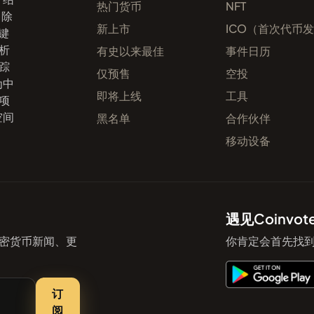
热门货币
NFT
。除
新上市
ICO（首次代币
键
析
有史以来最佳
事件日历
踪
仅预售
空投
为中
即将上线
工具
项
空间
黑名单
合作伙伴
移动设备
遇见Coinv
密货币新闻、更
你肯定会首先找到
订
阅