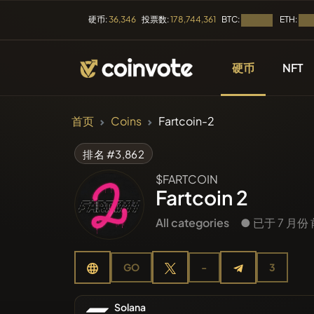
BTC:
ETH:
硬币:
36,346
投票数:
178,744,361
加载中...
加载
硬币
NFT
加密货币
首页
Coins
Fartcoin-2
所有币种
排名 #3,862
$FARTCOIN
最近上市
Fartcoin 2
All categories
● 已于 7 月份
趋势
GO
-
3
预售
Solana