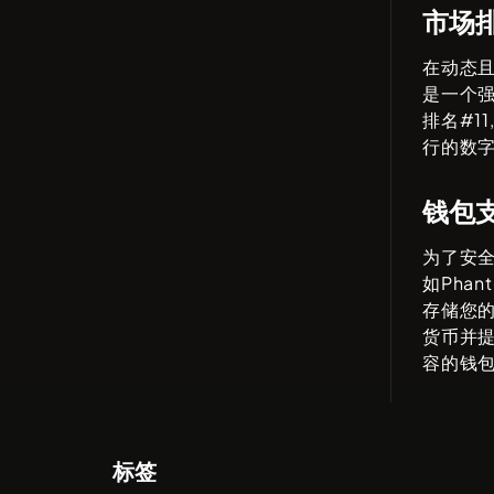
市场
在动态
是一个
排名#
11
行的数
钱包
为了安
如
Phant
存储您
货币并
容的钱
标签