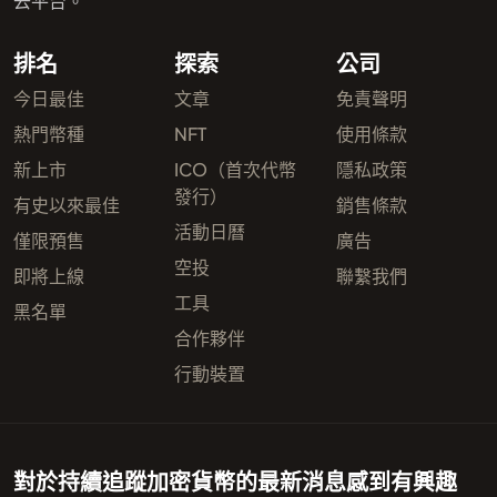
去平台。
排名
探索
公司
今日最佳
文章
免責聲明
熱門幣種
NFT
使用條款
新上市
ICO（首次代幣
隱私政策
發行）
有史以來最佳
銷售條款
活動日曆
僅限預售
廣告
空投
即將上線
聯繫我們
工具
黑名單
合作夥伴
行動裝置
對於持續追蹤加密貨幣的最新消息感到有興趣