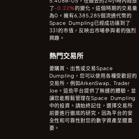
5.408e-05
，在過去的24小時內經歷
了
-0.22%
的變化。這個時期的交易量
為
0
。擁有
6,385,285
個流通代幣的
Space Dumpling
已經成功達到了
331
的市值，反映出市場參與者的強烈
興趣。
熱門交易所
要購買、出售或交易
Space
Dumpling
，您可以使用各種受歡迎的
交易所，例如
ArkenSwap, Trader
Joe
。這些平台提供了無縫的體驗，並
讓您能輕鬆管理在
Space Dumpling
中的投資。請始終記住，選擇交易所
前要進行徹底的研究，因為平台的安
全性和可靠性對您的數字資產至關重
要。