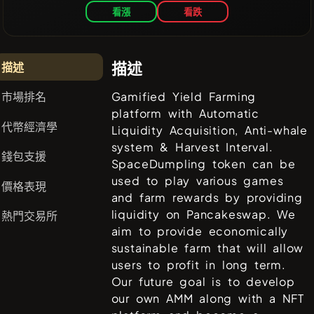
看漲
看跌
描述
描述
市場排名
Gamified Yield Farming
platform with Automatic
代幣經濟學
Liquidity Acquisition, Anti-whale
system & Harvest Interval.
錢包支援
SpaceDumpling token can be
used to play various games
價格表現
and farm rewards by providing
liquidity on Pancakeswap. We
熱門交易所
aim to provide economically
sustainable farm that will allow
users to profit in long term.
Our future goal is to develop
our own AMM along with a NFT