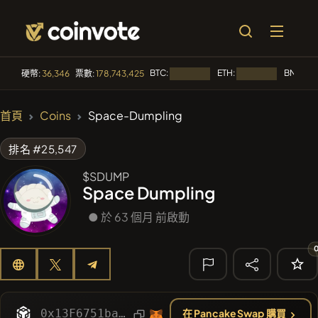
BTC:
ETH:
BNB:
硬幣:
36,346
票數:
178,743,425
正在載入...
正在載入...
正在
🔥 趨勢
首頁
Coins
Space-Dumpling
#2656
Mememania
MANIA
排名 #25,547
#4004
MEMBERBERRIES
MBERS
$SDUMP
Space Dumpling
#2569
Boss cat
BCT
● 於 63 個月 前啟動
#276
FYRA
FYRA
#619
ATH
ATH
🔎 最近的搜
尋
0x13F6751ba11337BC67aBBdAd638a56194ee133B8
在 PancakeSwap 購買