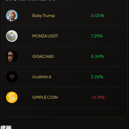
Baby Trump
0.05%
MONZA USDT
7.29%
GIGACHAD
5.34%
Urolithin A
2.24%
SIMPLE COIN
-0.19%
標籤