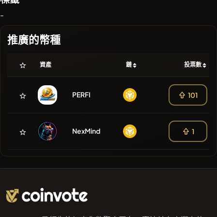
-
推廣的幣種
資產
鏈
投票數
PERFI
101
NexMind
1