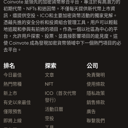
Coinvote 是領先的加密貨幣聚合平台，專注於有高潛力的
初期代幣、NFTs 和迷因幣。不僅每天提供新代幣上市資
訊，還提供空投、ICO和主要加密貨幣活動的獨家見解。
憑藉先進的安全分析和投資組合管理工具，用戶可以輕鬆
地追蹤和參與有前途的項目。作為一個以社區為中心的平
台，允許用戶探索、投票、並直接影響項目的能見度。這
使 Coinvote 成為發現加密貨幣領域中下一個熱門項目的必
去平台。
排名
探索
公司
今日最佳
文章
免責聲明
熱門幣種
NFT
使用條款
新上市
ICO（首次代幣
隱私政策
發行）
有史以來最佳
銷售條款
活動日曆
僅限預售
廣告
空投
即將上線
聯繫我們
工具