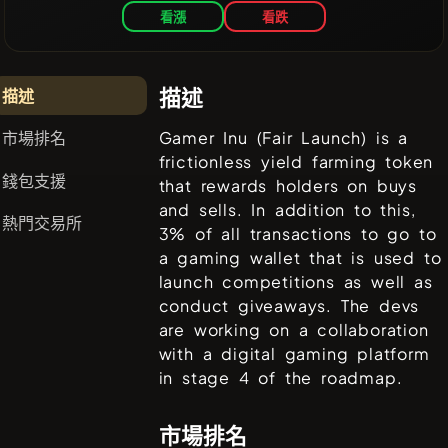
看漲
看跌
描述
描述
市場排名
Gamer Inu (Fair Launch) is a
frictionless yield farming token
錢包支援
that rewards holders on buys
and sells. In addition to this,
熱門交易所
3% of all transactions to go to
a gaming wallet that is used to
launch competitions as well as
conduct giveaways. The devs
are working on a collaboration
with a digital gaming platform
in stage 4 of the roadmap.
市場排名