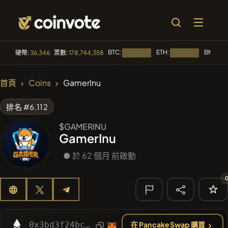
BTC:
ETH:
BNB:
硬幣:
36,346
票數:
178,744,358
正在載入...
正在載入...
正在
🔥 趨勢
首頁
Coins
GamerInu
#84
LIMOCOIN SWAP
LM
排名 #6,112
#100
POOPSIE
POOPSIE
$GAMERINU
GamerInu
#1
Algorithmic Trading H
● 於 62 個月 前啟動
#253
SmartleCo
SLCT
#1107
PERFI
PEEFITOKEN
🔎 最近的搜
尋
0x3bd3f24bc1f6fd9ffebd72646ad0f657e1e8c7ce
在 PancakeSwap 購買