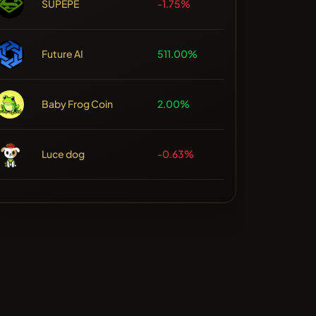
SUPEPE
-1.75%
Future AI
511.00%
Baby Frog Coin
2.00%
Luce dog
-0.63%