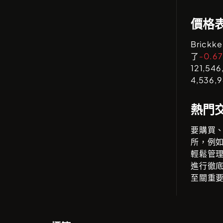
價格
Brickke
了
-0.6
121,546
4,536,
熱門
要購買
所，例
輕鬆管
進行徹
至關重