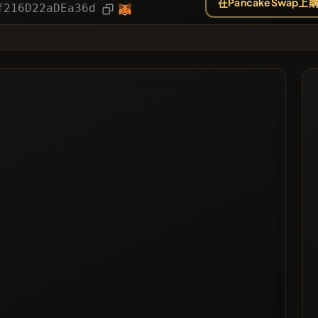
在PancakeSwap上
文章
f216D22aDEa36d