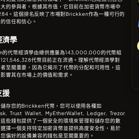
強大的參與者。根據其市值，它目前在加密貨幣市場中
,284
。這個排名反映了市場對
Brickken
作為一種可行的
產的信任和信心。
經濟學
n
的代幣經濟學由總供應量為
143,000,000
的代幣組
中
121,546,328
代幣目前正在流通。理解代幣經濟學對
資者至關重要，因為它揭示了代幣的分配和可用性，這
接影響其在市場上的價值和需求。
支援
全儲存您的
Brickken
代幣，您可以使用各種如
k, Trust Wallet, MyEtherWallet, Ledger, Trezor
。這些錢包提供了一個安全的環境來管理和儲存您的數
。選擇一個支持特定加密貨幣並提供高度安全性，易於
與您偏好的設備兼容的錢包是至關重要的。