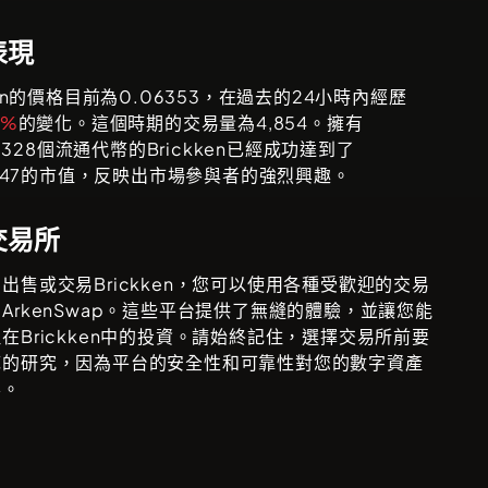
表現
n
的價格目前為
0.06353
，在過去的24小時內經歷
7%
的變化。這個時期的交易量為
4,854
。擁有
,328
個流通代幣的
Brickken
已經成功達到了
947
的市值，反映出市場參與者的強烈興趣。
交易所
、出售或交易
Brickken
，您可以使用各種受歡迎的交易
如
ArkenSwap
。這些平台提供了無縫的體驗，並讓您能
理在
Brickken
中的投資。請始終記住，選擇交易所前要
底的研究，因為平台的安全性和可靠性對您的數字資產
要。