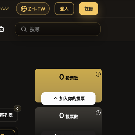
ZH-TW
登入
註冊
SWAP
#84
AP
LMCSWAP
#1122
EN
0
投票數
#100
SIE
#253
加入你的投票
T
0
#1
ading Hub
0
ATH
察列表
投票數