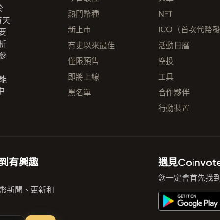
於
熱門幣種
NFT
每天
新上市
ICO（首次代幣
要
析
有史以來最佳
活動日曆
參
僅限預售
空投
即將上線
工具
能
中
黑名單
合作夥伴
行動裝置
到有興趣
遇見Coinv
您一定會首先找到
幣新聞、更新和