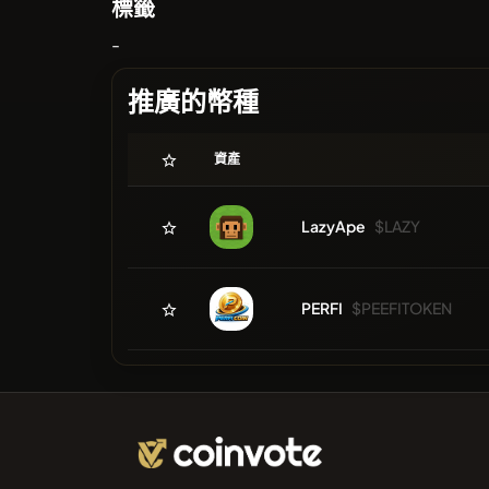
標籤
-
推廣的幣種
資產
LazyApe
$LAZY
PERFI
$PEEFITOKEN