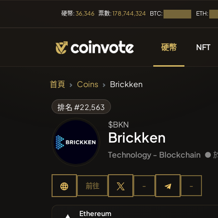
BTC:
ETH:
硬幣:
36,346
票數:
178,744,324
正在載入...
正在
硬幣
NFT
加密貨幣
首頁
Coins
Brickken
所有幣種
排名 #22,563
$BKN
最近上市
Brickken
Technology -
Blockchain
● 
趨勢
前往
-
-
預售
Ethereum