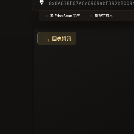
類別
0x0A638F07ACc6969abF392bB009
於 EtherScan 開啟
檢視持有人
最多投票
圖表資訊
黑名單