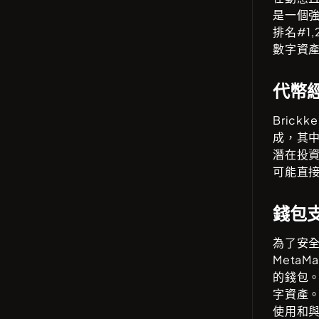
是一個
排名#
1
數字資
代幣
Brickke
成，其
潛在投
可能直
錢包
為了安
MetaMas
的錢包
字資產
使用和