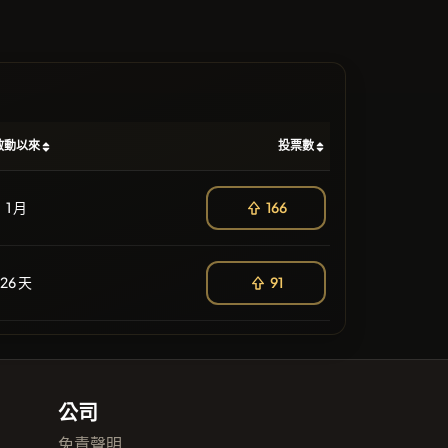
啟動以來
投票數
1 月
166
26 天
91
公司
免責聲明