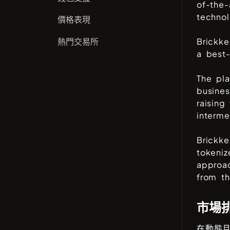
of-the-
technol
價格表現
熱門交易所
Brickke
a best-
The pla
busines
raising
interme
Brickke
tokeniz
approac
from t
市場
在動態