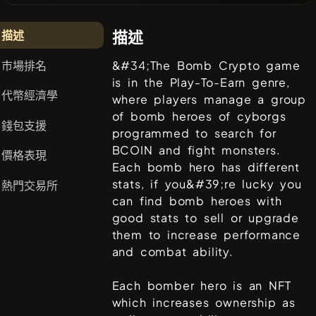
描述
描述
市場排名
&#34;The Bomb Crypto game
is in the Play-To-Earn genre,
代幣經濟學
where players manage a group
of bomb heroes of cyborgs
錢包支援
programmed to search for
BCOIN and fight monsters.
價格表現
Each bomb hero has different
stats, if you&#39;re lucky you
熱門交易所
can find bomb heroes with
good stats to sell or upgrade
them to increase performance
and combat ability.
Each bomber hero is an NFT
which increases ownership as