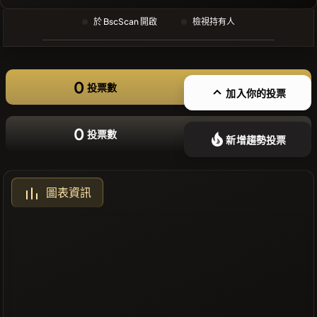
❌沒有近期
於 BscScan 開啟
檢視持有人
的幣種
0
投票數
加入你的投票
0
投票數
新增趨勢投票
圖表資訊