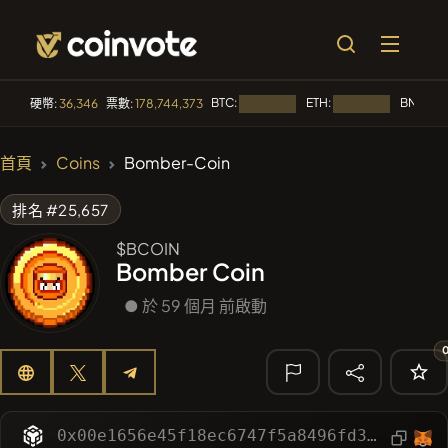
BTC:
ETH:
BNB:
硬幣:
36,346
票數:
178,744,373
正在載入...
正在載入...
正在
🔥 趨勢
首頁
Coins
Bomber-Coin
#84
LIMOCOIN SWAP
LM
排名 #25,657
#99
POOPSIE
POOPSIE
$BCOIN
Bomber Coin
#1
Algorithmic Trading H
● 於 59 個月 前啟動
#253
SmartleCo
SLCT
#1106
PERFI
PEEFITOKEN
🔎 最近的搜
尋
0x00e1656e45f18ec6747f5a8496fd39b50b38396d