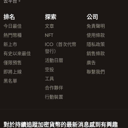
去平台。
排名
探索
公司
今日最佳
文章
免責聲明
熱門幣種
NFT
使用條款
新上市
ICO（首次代幣
隱私政策
發行）
有史以來最佳
銷售條款
活動日曆
僅限預售
廣告
空投
即將上線
聯繫我們
工具
黑名單
合作夥伴
行動裝置
對於持續追蹤加密貨幣的最新消息感到有興趣