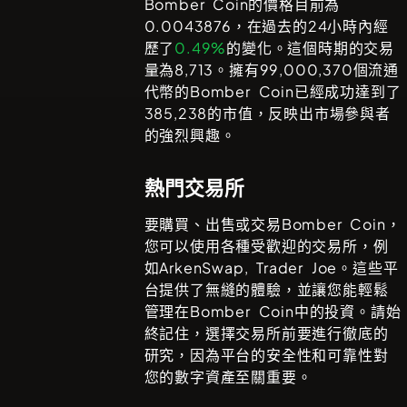
Bomber Coin
的價格目前為
0.0043876
，在過去的24小時內經
歷了
0.49%
的變化。這個時期的交易
量為
8,713
。擁有
99,000,370
個流通
代幣的
Bomber Coin
已經成功達到了
385,238
的市值，反映出市場參與者
的強烈興趣。
熱門交易所
要購買、出售或交易
Bomber Coin
，
您可以使用各種受歡迎的交易所，例
如
ArkenSwap, Trader Joe
。這些平
台提供了無縫的體驗，並讓您能輕鬆
管理在
Bomber Coin
中的投資。請始
終記住，選擇交易所前要進行徹底的
研究，因為平台的安全性和可靠性對
您的數字資產至關重要。