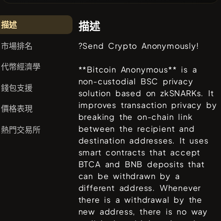
描述
描述
市場排名
?Send Crypto Anonymously!
代幣經濟學
**Bitcoin Anonymous** is a
non-custodial BSC privacy
錢包支援
solution based on zkSNARKs. It
improves transaction privacy by
價格表現
breaking the on-chain link
between the recipient and
熱門交易所
destination addresses. It uses
smart contracts that accept
BTCA and BNB deposits that
can be withdrawn by a
different address. Whenever
there is a withdrawal by the
new address, there is no way