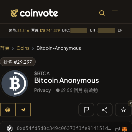
BTC:
ETH:
BNB:
硬幣:
36,346
票數:
178,744,379
正在載入...
正在載入...
正在
🔥 趨勢
首頁
Coins
Bitcoin-Anonymous
#84
LIMOCOIN SWAP
LM
排名 #29,297
#99
POOPSIE
POOPSIE
$BTCA
Bitcoin Anonymous
#1
Algorithmic Trading H
Privacy
● 於 66 個月 前啟動
#253
SmartleCo
SLCT
#1106
PERFI
PEEFITOKEN
🔎 最近的搜
尋
0xd54fd5d0c349c06373f3fe914151d1555b629fb6