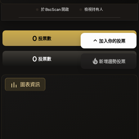
❌沒有近期
於 BscScan 開啟
檢視持有人
的幣種
0
投票數
加入你的投票
0
投票數
新增趨勢投票
圖表資訊