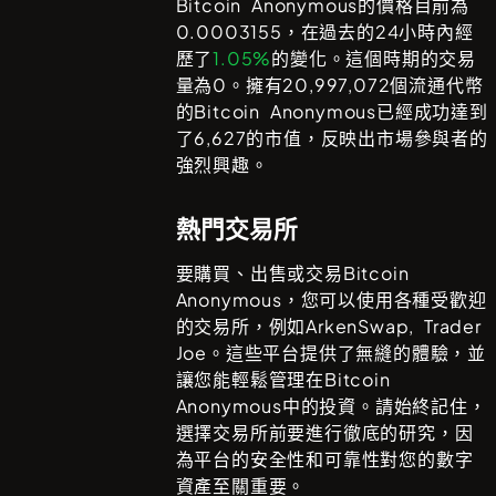
Bitcoin Anonymous
的價格目前為
0.0003155
，在過去的24小時內經
歷了
1.05%
的變化。這個時期的交易
量為
0
。擁有
20,997,072
個流通代幣
的
Bitcoin Anonymous
已經成功達到
了
6,627
的市值，反映出市場參與者的
強烈興趣。
熱門交易所
要購買、出售或交易
Bitcoin
Anonymous
，您可以使用各種受歡迎
的交易所，例如
ArkenSwap, Trader
Joe
。這些平台提供了無縫的體驗，並
讓您能輕鬆管理在
Bitcoin
Anonymous
中的投資。請始終記住，
選擇交易所前要進行徹底的研究，因
為平台的安全性和可靠性對您的數字
資產至關重要。