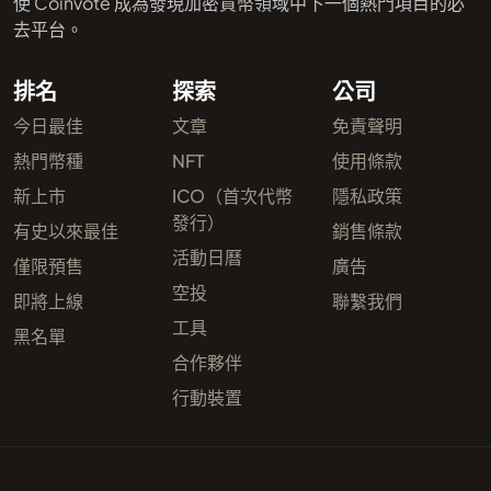
使 Coinvote 成為發現加密貨幣領域中下一個熱門項目的必
去平台。
排名
探索
公司
今日最佳
文章
免責聲明
熱門幣種
NFT
使用條款
新上市
ICO（首次代幣
隱私政策
發行）
有史以來最佳
銷售條款
活動日曆
僅限預售
廣告
空投
即將上線
聯繫我們
工具
黑名單
合作夥伴
行動裝置