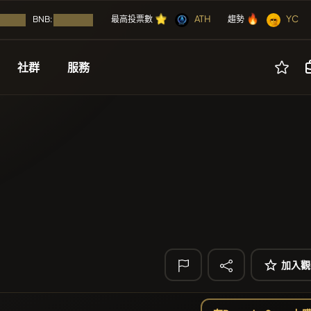
⭐
🔥
⭐
🔥
⭐
🔥
ATH
YC
⭐
🔥
BNB:
最高投票數
趨勢
載入...
正在載入...
社群
服務
🔥 趨勢
即將
活動
其他
上市
免費
YellowCatz
YC
空投
廣告
硬幣
Algorithmic Tr
ICO（首次代幣發行）
合作夥伴
NFT
POOPSIE
POOP
ATH
活動日曆
工具
ATH
空投
Heap of hay
HA
加入觀
ICO
🔎 最近的搜尋