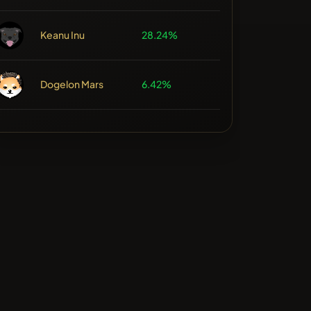
Keanu Inu
28.24%
Dogelon Mars
6.42%