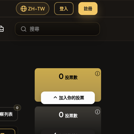
ZH-TW
登入
註冊
#144
#1
ading Hub
ATH
0
投票數
#102
SIE
#622
加入你的投票
0
#556
0
Y
察列表
投票數