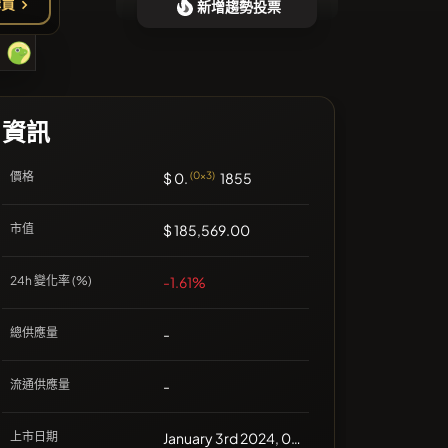
購買
新增趨勢投票
❌沒有近期的幣種
資訊
價格
$ 0.
(0x3)
1855
市值
$ 185,569.00
24h 變化率 (%)
-1.61%
總供應量
-
流通供應量
-
上市日期
January 3rd 2024, 00:00