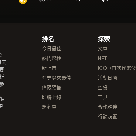
排名
探索
今日最佳
文章
於
熱門幣種
NFT
每天
新上市
ICO（首次代幣
要
析
有史以來最佳
活動日曆
參
僅限預售
空投
即將上線
工具
能
中
黑名單
合作夥伴
行動裝置