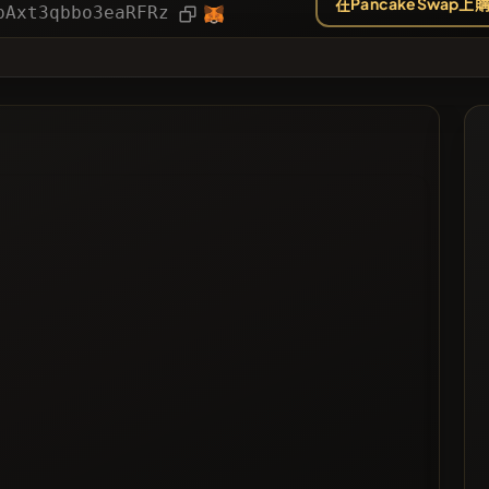
在PancakeSwap上
文章
pAxt3qbbo3eaRFRz