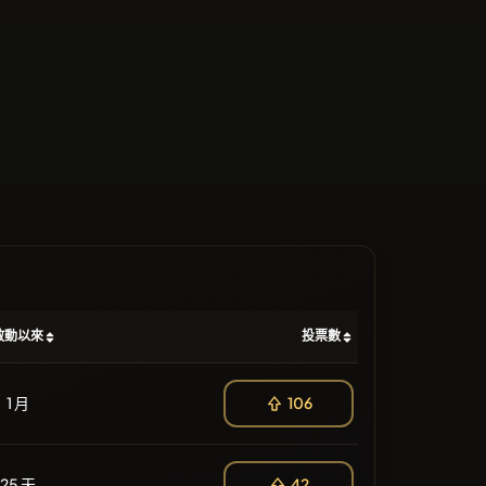
啟動以來
投票數
1 月
106
25 天
42