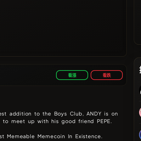
看漲
看跌
est addition to the Boys Club, ANDY is on
y to meet up with his good friend PEPE.
st Memeable Memecoin In Existence.