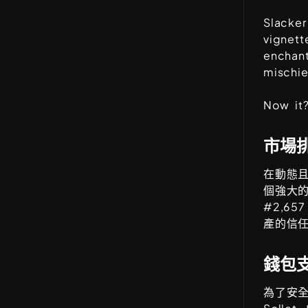
Slacke
vignett
enchan
mischie
Now it?
市場
在動態
個強大
#
2,657
產的信
錢包
為了安