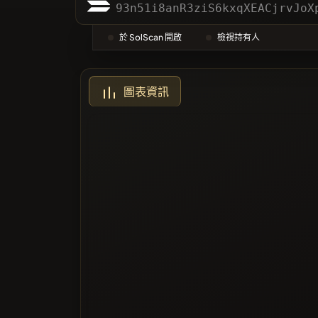
類別
93n51i8anR3ziS6kxqXEACjrvJoX
於 SolScan 開啟
檢視持有人
最多投票
圖表資訊
黑名單