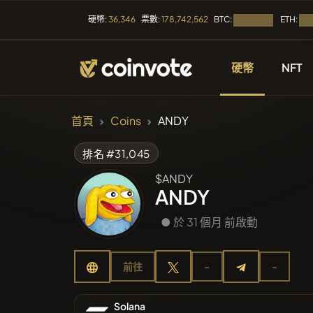
BTC:
ETH:
硬幣:
36,346
票數:
178,742,562
正在載入...
正在
硬幣
NFT
加密貨幣
首頁
Coins
ANDY
所有幣種
排名 #31,045
$ANDY
最近上市
ANDY
● 於 31 個月 前啟動
趨勢
前往
-
-
預售
Solana