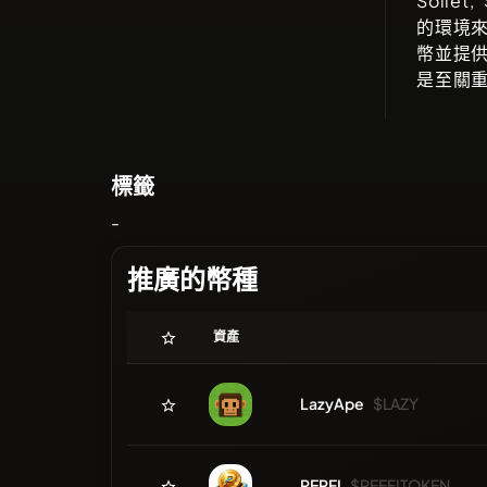
Sollet,
的環境
幣並提
是至關
標籤
-
推廣的幣種
資產
LazyApe
$LAZY
PERFI
$PEEFITOKEN