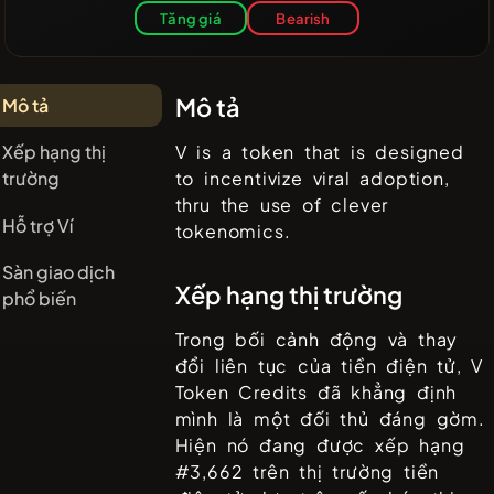
Tăng giá
Bearish
Mô tả
Mô tả
Xếp hạng thị
V is a token that is designed
trường
to incentivize viral adoption,
thru the use of clever
Hỗ trợ Ví
tokenomics.
Sàn giao dịch
Xếp hạng thị trường
phổ biến
Trong bối cảnh động và thay
đổi liên tục của tiền điện tử,
V
Token Credits
đã khẳng định
mình là một đối thủ đáng gờm.
Hiện nó đang được xếp hạng
#
3,662
trên thị trường tiền