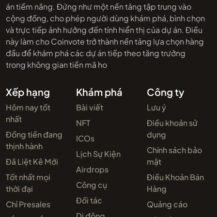
án tiềm năng. Đứng như một nền tảng tập trung vào
cộng đồng, cho phép người dùng khám phá, bình chọn
và trực tiếp ảnh hưởng đến tính hiển thị của dự án. Điều
này làm cho Coinvote trở thành nền tảng lựa chọn hàng
đầu để khám phá các dự án tiếp theo tăng trưởng
trong không gian tiền mã ho
Xếp hạng
Khám phá
Công ty
Hôm nay tốt
Bài viết
Lưu ý
nhất
NFT
Điều khoản sử
Đồng tiền đang
dụng
ICOs
thịnh hành
Chính sách bảo
Lịch Sự Kiện
Đã Liệt Kê Mới
mật
Airdrops
Tốt nhất mọi
Điều Khoản Bán
Công cụ
thời đại
Hàng
Đối tác
Chỉ Presales
Quảng cáo
Di động