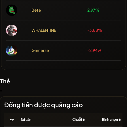
Befe
2.97%
WHALENTINE
-3.88%
Gamerse
-2.94%
Thẻ
-
Đồng tiền được quảng cáo
Tài sản
Chuỗi
Bình chọn