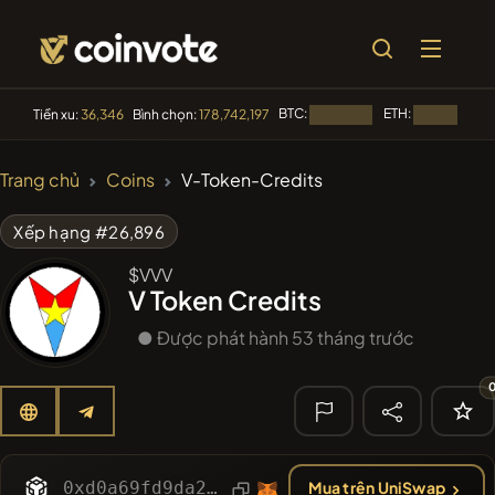
BTC:
ETH:
Tiền xu:
36,346
Bình chọn:
178,742,197
Đang tải...
Đang tải...
🔥 XU
Trang chủ
Coins
V-Token-Credits
HƯỚNG
#144
YellowCatz
YC
Xếp hạng #26,896
#255
SmartleCo
$VVV
SLCT
V Token Credits
#2434
Myspace Coin
MYSPACE
● Được phát hành 53 tháng trước
#279
FYRA
FYRA
#210
SkyTradeUSDT
SUSDT
🔎 TÌM KIẾM
0xd0a69fd9da28840603fbd76a8a0bccf0adb979e8
Mua trên UniSwap