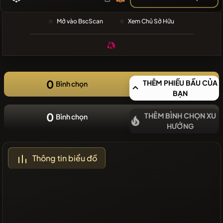
GẦN ĐÂY
❌Không có
Mở vào BscScan
Xem Chủ Sở Hữu
đồng tiền
mới gần đây
0
THÊM PHIẾU BẦU CỦA
Bình chọn
BẠN
0
THÊM BÌNH CHỌN XU
Bình chọn
HƯỚNG
Thông tin biểu đồ