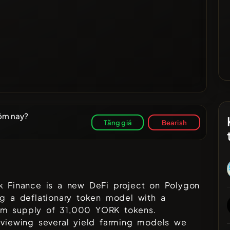
hôm nay?
Tăng giá
Bearish
ả
k Finance is a new DeFi project on Polygon
ng a deflationary token model with a
m supply of 31,000 YORK tokens.
eviewing several yield farming models we