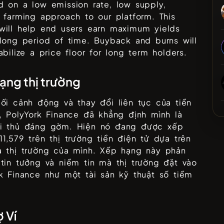
 on a low emission rate, low supply,
 farming approach to our platform. This
will help end users earn maximum yields
long period of time. Buyback and burns will
abilize a price floor for long term holders.
ạng thị trường
ối cảnh động và thay đổi liên tục của tiền
ử,
PolyYork Finance
đã khẳng định mình là
i thủ đáng gờm. Hiện nó đang được xếp
11,579
trên thị trường tiền điện tử dựa trên
a thị trường của mình. Xếp hạng này phản
tin tưởng và niềm tin mà thị trường đặt vào
k Finance
như một tài sản kỹ thuật số tiềm
ợ Ví