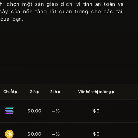
hi chọn một sàn giao dịch, vì tính an toàn và
cậy của nền tảng rất quan trọng cho các tài
 của bạn.
Chuỗi
Giá
24h
Vốn hóa thị trường
$ 0.00
—%
$ 0
$ 0.00
—%
$ 0