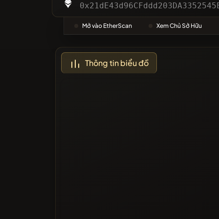
Danh m
0x21dE43d96CFddd203DA3352545
Mở vào EtherScan
Xem Chủ Sở Hữu
Được Bì
Thông tin biểu đồ
Đã bị ch