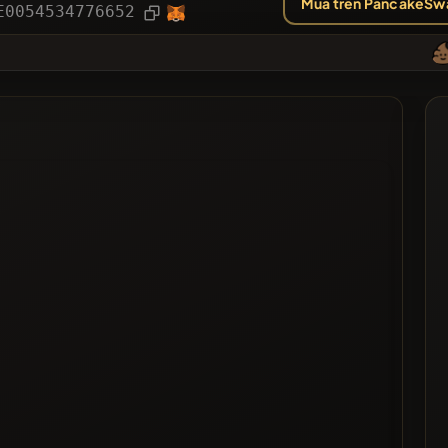
Mua trên PancakeSw
ục
Bài viết
E0054534776652
❌Khôn
nh Chọn Nhiều Nhất
ặn