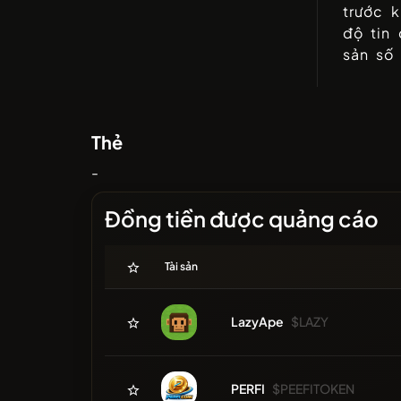
trước k
độ tin 
sản số
Thẻ
-
Đồng tiền được quảng cáo
Tài sản
LazyApe
$LAZY
PERFI
$PEEFITOKEN