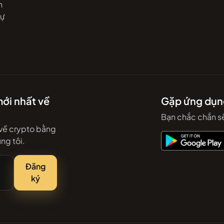
n
dự
ới nhất về
Gặp ứng dụn
Bạn chắc chắn sẽ
 về crypto bằng
ng tôi.
Đăng
ký