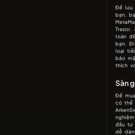
Để lưu
bạn, b
MetaMas
Trezor
.
toàn để
bạn. Đi
loại t
bảo mậ
thích v
Sàn g
Để mua
có thể
ArkenS
nghiệm
đầu tư
dễ dàn