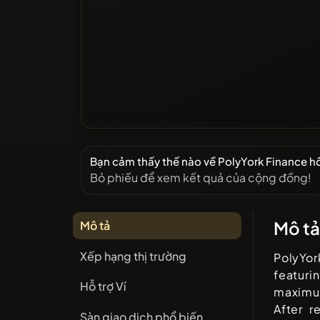
Bạn cảm thấy thế nào về PolyYork Finance 
Bỏ phiếu để xem kết quả của cộng đồng!
Mô t
Mô tả
Xếp hạng thị trường
PolyYor
featuri
Hỗ trợ Ví
maximu
After r
Sàn giao dịch phổ biến