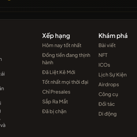
Xếp hạng
Khám phá
Hôm nay tốt nhất
Bài viết
Đồng tiền đang thịnh
NFT
n
hành
ICOs
Đã Liệt Kê Mới
cái
Lịch Sự Kiện
Tốt nhất mọi thời đại
Airdrops
ân
Chỉ Presales
Công cụ
Sắp Ra Mắt
i
Đối tác
g
Đã bị chặn
Di động
,
 và