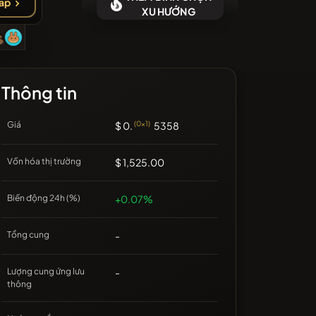
ap
g có đồng tiền mới gần đây
XU HƯỚNG
Thông tin
Giá
$ 0.
(0x1)
5358
Vốn hóa thị trường
$ 1,525.00
Biến động 24h (%)
+0.07%
Tổng cung
-
Lượng cung ứng lưu
-
thông