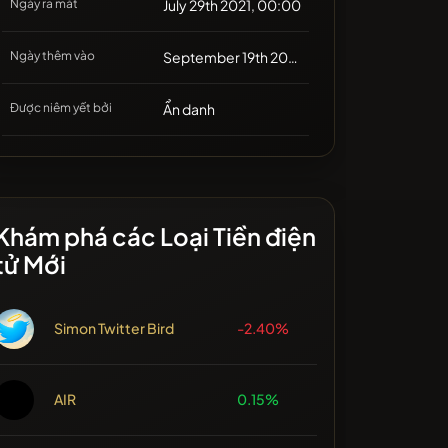
Ngày ra mắt
July 29th 2021, 00:00
Ngày thêm vào
September 19th 2021, 16:00
Được niêm yết bởi
Ẩn danh
Khám phá các Loại Tiền điện
tử Mới
Simon Twitter Bird
-2.40%
AIR
0.15%