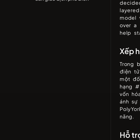
decided
layered
model 
over a 
help st
Xếp h
Trong b
điện t
một đố
hạng #
vốn hó
ánh sự 
PolyYor
năng.
Hỗ tr