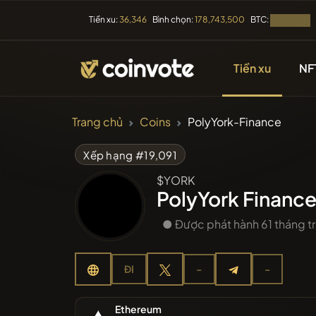
BTC:
Tiền xu:
36,346
Bình chọn:
178,743,500
Đang tải...
Tiền xu
NF
TIỀN ĐIỆN TỬ
Trang chủ
Coins
PolyYork-Finance
Tất cả cá
Xếp hạng #19,091
$YORK
Vừa được
PolyYork Financ
● Được phát hành 61 tháng t
Xu hướn
ĐI
-
-
Tiền bán
Ethereum