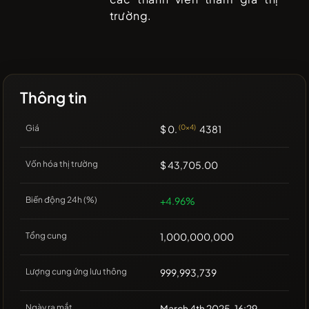
trường.
Thông tin
Giá
$ 0.
(0x4)
4381
Vốn hóa thị trường
$ 43,705.00
Biến động 24h (%)
+4.96%
Tổng cung
1,000,000,000
Lượng cung ứng lưu thông
999,993,739
Ngày ra mắt
March 4th 2025, 16:29