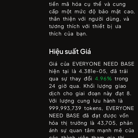
tiền mã hóa cụ thể và cung
cấp một mức độ bảo mật cao,
thân thiện với người dùng, và
tương thích với thiết bị ưa
thích của bạn.
Hiệu suất Giá
Giá của
EVERYONE NEED BASE
hiện tại là
4.381e-05
, đã trải
qua sự thay đổi
4.96%
trong
24 giờ qua. Khối lượng giao
dịch cho giai đoạn này đạt
8
.
Với lượng cung lưu hành là
999,993,739
tokens,
EVERYONE
NEED BASE
đã đạt được vốn
hóa thị trường là
43,705
, phản
ánh sự quan tâm mạnh mẽ của
các thành viên tham gia thị