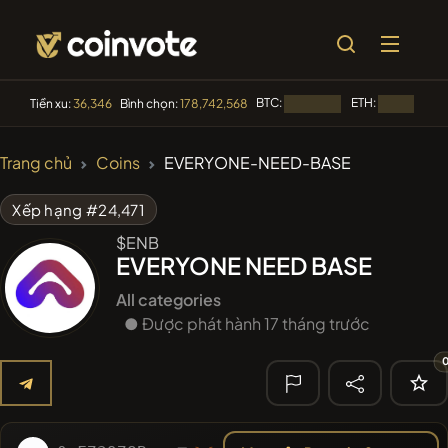
BTC:
ETH:
Tiền xu:
36,346
Bình chọn:
178,742,568
Đang tải...
Đang tải...
🔥 XU
Trang chủ
Coins
EVERYONE-NEED-BASE
HƯỚNG
#144
YellowCatz
YC
Xếp hạng #24,471
$ENB
#1
Algorithmic Trading H
EVERYONE NEED BASE
#102
POOPSIE
POOPSIE
All categories
● Được phát hành 17 tháng trước
#622
ATH
ATH
#71
Pag Pal
PAGPAL
🔎 TÌM KIẾM