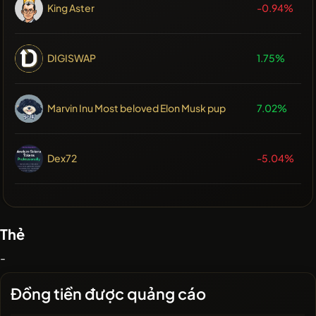
King Aster
-0.94%
DIGISWAP
1.75%
Marvin Inu Most beloved Elon Musk pup
7.02%
Dex72
-5.04%
Thẻ
-
Đồng tiền được quảng cáo