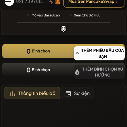
GẦN ĐÂY
0xF73978B3A7D1d4974abAE11f696c1b4408c027A0
Mua trên PancakeSwap
❌Không có
Mở vào BaseScan
Xem Chủ Sở Hữu
đồng tiền
mới gần đây
0
THÊM PHIẾU BẦU CỦA
Bình chọn
BẠN
0
THÊM BÌNH CHỌN XU
Bình chọn
HƯỚNG
Thông tin biểu đồ
Sự kiện