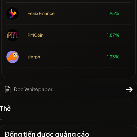
Fenix Finance
1.95%
PMCoin
1.87%
slerph
1.23%
Đọc Whitepaper
Thẻ
-
Đồng tiền được quảng cáo