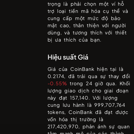
trọng là phải chọn một ví hỗ
trợ loại tiền mã hóa cụ thể và
cung cấp một mức độ bảo
mật cao, thân thiện với người
dùng, và tương thích với thiết
bị ưa thích của bạn.
Hiệu suất Giá
Giá của
CoinBank
hiện tại là
0.2174
, đã trải qua sự thay đổi
-0.55%
trong 24 giờ qua. Khối
lượng giao dịch cho giai đoạn
này đạt
157,140
. Với lượng
cung lưu hành là
999,707,764
tokens,
CoinBank
đã đạt được
vốn hóa thị trường là
217,420,970
, phản ánh sự quan
tâm mạnh mẽ của các thành