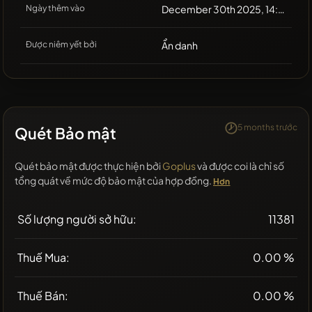
Ngày thêm vào
December 30th 2025, 14:06
Được niêm yết bởi
Ẩn danh
5 months trước
Quét Bảo mật
Quét bảo mật được thực hiện bởi
Goplus
và được coi là chỉ số
tổng quát về mức độ bảo mật của hợp đồng.
Hơn
Số lượng người sở hữu:
11381
Thuế Mua:
0.00 %
Thuế Bán:
0.00 %