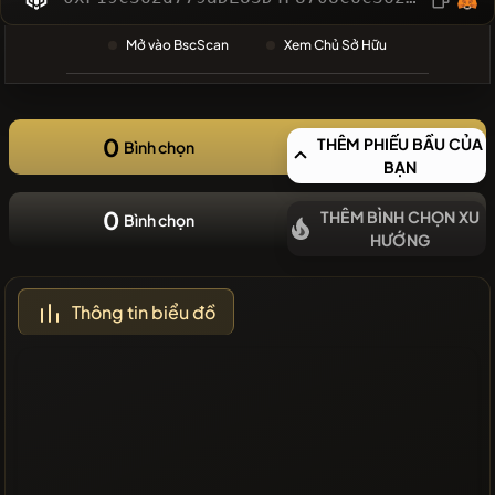
GẦN ĐÂY
Mở vào BscScan
Xem Chủ Sở Hữu
❌Không có
đồng tiền
mới gần đây
0
THÊM PHIẾU BẦU CỦA
Bình chọn
BẠN
0
THÊM BÌNH CHỌN XU
Bình chọn
HƯỚNG
Thông tin biểu đồ