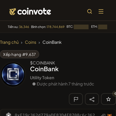
BTC:
ETH:
Tiền xu:
36,346
Bình chọn:
178,744,869
Đang tải...
Đang tải...
🔥 XU
Trang chủ
Coins
CoinBank
HƯỚNG
#1
Algorithmic Trading H
Xếp hạng #9,637
$COINBANK
#140
YellowCatz
YC
CoinBank
#56
Akecoin
ACO
Utility Token
● Được phát hành 7 tháng trước
#98
POOPSIE
POOPSIE
#1008
PERFI
PEEFITOKEN
🔎 TÌM KIẾM
0xF19c362d779aDE83D4F8708c6c36297B6AD57528