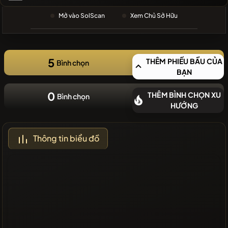
GẦN ĐÂY
Mở vào SolScan
Xem Chủ Sở Hữu
❌Không có
đồng tiền
mới gần đây
5
THÊM PHIẾU BẦU CỦA
Bình chọn
BẠN
0
THÊM BÌNH CHỌN XU
Bình chọn
HƯỚNG
Thông tin biểu đồ