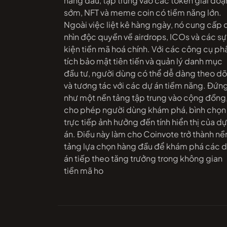
hàng đầu, tập trung vào các token giai đoạ
sớm, NFT và meme coin có tiềm năng lớn.
Ngoài việc liệt kê hàng ngày, nó cung cấp 
nhìn độc quyền về airdrops, ICOs và các sự
kiện tiền mã hoá chính. Với các công cụ ph
tích bảo mật tiên tiến và quản lý danh mục
đầu tư, người dùng có thể dễ dàng theo dõ
và tương tác với các dự án tiềm năng. Đứn
như một nền tảng tập trung vào cộng đồng
cho phép người dùng khám phá, bình chọn
trực tiếp ảnh hưởng đến tính hiển thị của dự
án. Điều này làm cho Coinvote trở thành nề
tảng lựa chọn hàng đầu để khám phá các 
án tiếp theo tăng trưởng trong không gian
tiền mã ho