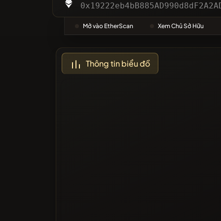
Danh m
0x19222eb4bB885AD990d8dF2A2A
Mở vào EtherScan
Xem Chủ Sở Hữu
Được Bì
Thông tin biểu đồ
Đã bị ch