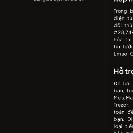
Trong b
điện t
đối th
#
28,74
hóa th
tin tư
Lmao C
Hỗ tr
Để lưu
bạn, b
MetaMas
Trezor
.
toàn để
bạn. Đi
loại t