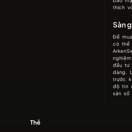
bảo mậ
thích v
Sàn g
Để mua
có thể
ArkenS
nghiệm
đầu tư
dàng. 
trước k
độ tin 
sản số
Thẻ