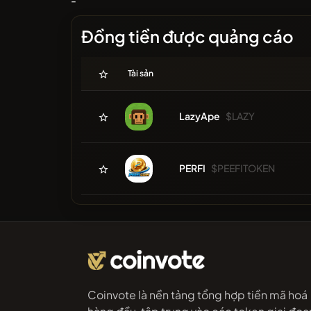
-
Đồng tiền được quảng cáo
Tài sản
LazyApe
$LAZY
PERFI
$PEEFITOKEN
Coinvote là nền tảng tổng hợp tiền mã hoá