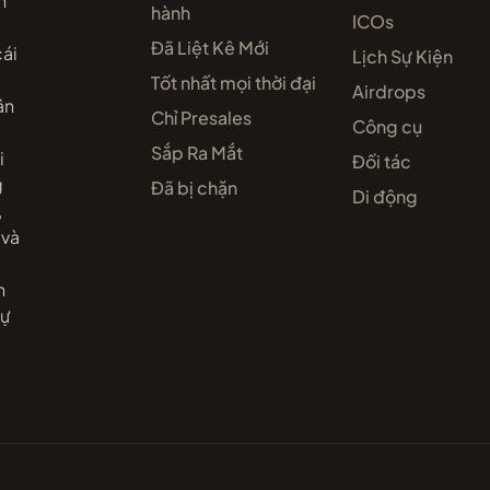
n
hành
ICOs
Đã Liệt Kê Mới
cái
Lịch Sự Kiện
Tốt nhất mọi thời đại
Airdrops
ân
Chỉ Presales
Công cụ
Sắp Ra Mắt
i
Đối tác
g
Đã bị chặn
Di động
,
 và
n
dự