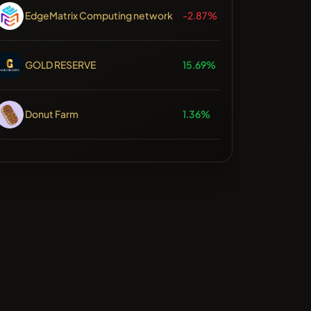
EdgeMatrix Computing network
-2.87%
GOLD RESERVE
15.69%
Donut Farm
1.36%