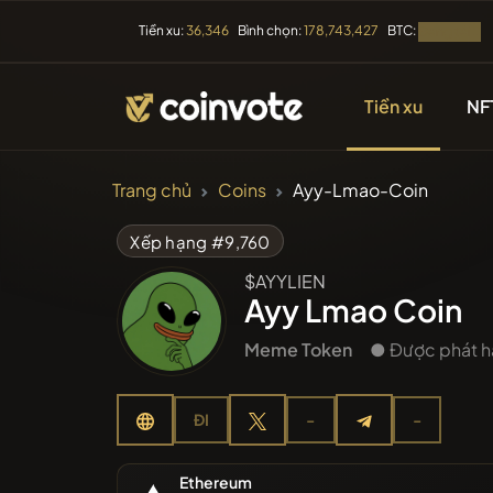
BTC:
Tiền xu:
36,346
Bình chọn:
178,743,427
Đang tải...
Tiền xu
NF
TIỀN ĐIỆN TỬ
Trang chủ
Coins
Ayy-Lmao-Coin
Tất cả cá
Xếp hạng #9,760
$AYYLIEN
Vừa được
Ayy Lmao Coin
Meme Token
● Được phát h
Xu hướn
ĐI
-
-
Tiền bán
Ethereum