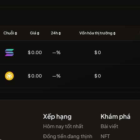
Chuỗi
Giá
24h
Vốn hóa thị trường
$ 0.00
—%
$ 0
$ 0.00
—%
$ 0
Xếp hạng
Khám phá
Hôm nay tốt nhất
Bài viết
Đồng tiền đang thịnh
NFT