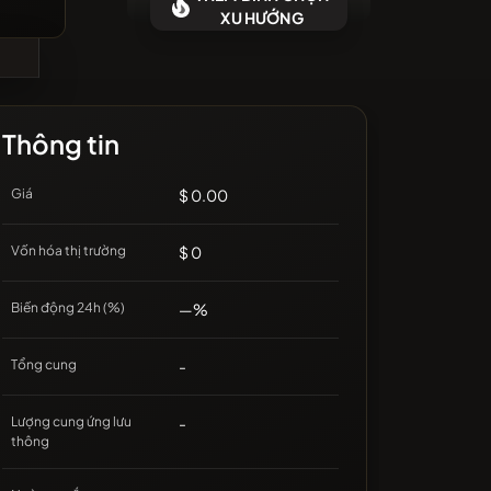
g có đồng tiền mới gần đây
XU HƯỚNG
Thông tin
Giá
$ 0.00
Vốn hóa thị trường
$ 0
Biến động 24h (%)
—%
Tổng cung
-
Lượng cung ứng lưu
-
thông