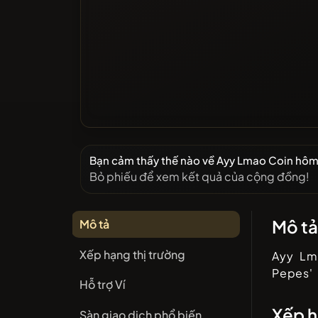
Bạn cảm thấy thế nào về Ayy Lmao Coin hôm
Bỏ phiếu để xem kết quả của cộng đồng!
Mô t
Mô tả
Xếp hạng thị trường
Ayy Lm
Pepes'
Hỗ trợ Ví
Xếp h
Sàn giao dịch phổ biến