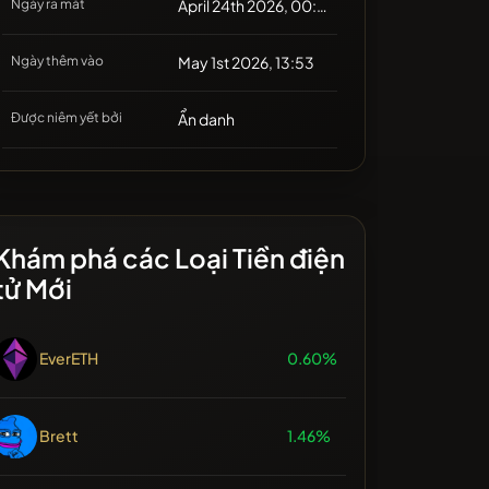
Ngày ra mắt
April 24th 2026, 00:00
Ngày thêm vào
May 1st 2026, 13:53
Được niêm yết bởi
Ẩn danh
Khám phá các Loại Tiền điện
tử Mới
EverETH
0.60%
Brett
1.46%