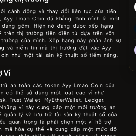
ối cảnh động và thay đổi liên tục của tiền
ử,
Ayy Lmao Coin
đã khẳng định mình là một
ủ đáng gờm. Hiện nó đang được xếp hạng
9
trên thị trường tiền điện tử dựa trên vốn
ị trường của mình. Xếp hạng này phản ánh sự
ởng và niềm tin mà thị trường đặt vào
Ayy
oin
như một tài sản kỹ thuật số tiềm năng.
ợ Ví
 trữ an toàn các token
Ayy Lmao Coin
của
ạn có thể sử dụng một loạt các ví như
k, Trust Wallet, MyEtherWallet, Ledger,
 Những ví này cung cấp một môi trường an
 quản lý và lưu trữ tài sản kỹ thuật số của
ều quan trọng là phải chọn một ví hỗ trợ
iền mã hóa cụ thể và cung cấp một mức độ