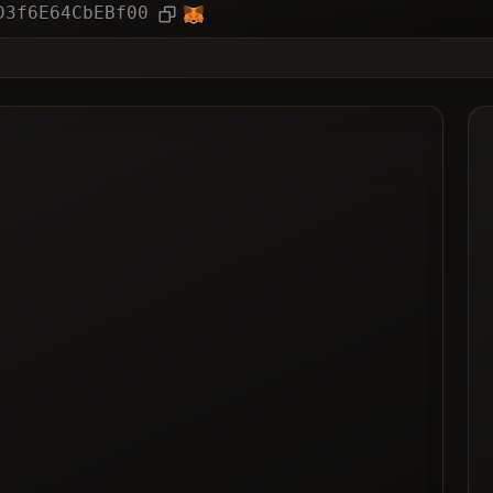
ục
Bài viết
D3f6E64CbEBf00
❌Khôn
nh Chọn Nhiều Nhất
ặn