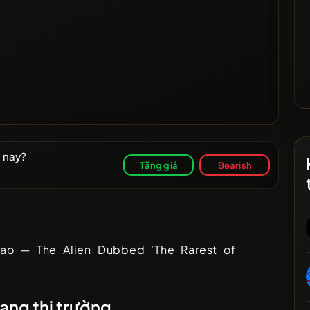
 nay?
Tăng giá
Bearish
ả
ao — The Alien Dubbed 'The Rarest of
ạng thị trường