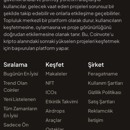
kullanıcılar, gelecek vaat eden projeleri sorunsuz bir
şekilde takip edebilir ve onlarla etkileşime geçebilirler.
Topluluk merkezli bir platform olarak durur, kullanıcıların
keşfetmesine, oylamasına ve proje görünürlüğünü
doğrudan etkilemesine olanak tanır. Bu, Coinvote'u
kripto alanındaki sonraki yükselen projeleri keşfetmek
için başvurulan platform yapar.
Sıralama
Keşfet
Şirket
Bugünün En İyisi
Makaleler
Feragatname
Trend Olan
NFT
Kullanım Şartları
Coinler
ICOs
Gizlilik Politikası
Yeni Listelenen
Etkinlik Takvimi
Satış Şartları
Tüm Zamanların
Airdrops
Reklamcılık
En İyisi
Araçlar
İletişim
Sadece Ön
Ortaklar