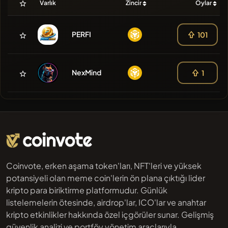
Varlık
Zincir
Oylar
PERFI
101
NexMind
1
Coinvote, erken aşama token'ları, NFT'leri ve yüksek
potansiyeli olan meme coin'lerin ön plana çıktığı lider
kripto para biriktirme platformudur. Günlük
listelemelerin ötesinde, airdrop'lar, ICO'lar ve anahtar
kripto etkinlikler hakkında özel içgörüler sunar. Gelişmiş
güvenlik analizi ve portföy yönetim araçlarıyla