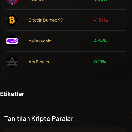
Bitcoin Burned 99
-1.57%
believecoin
4.64%
Ara Blocks
0.21%
Etiketler
-
Tanıtılan Kripto Paralar