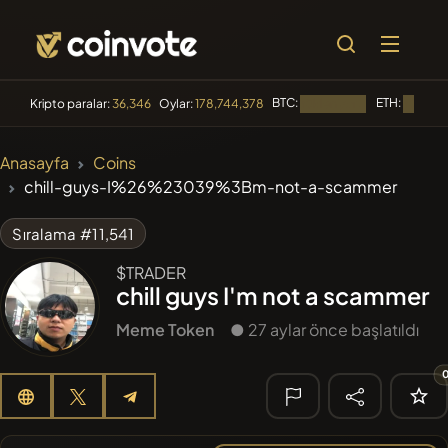
BTC:
ETH:
Kripto paralar:
36,346
Oylar:
178,744,378
Yükleniyor...
Yükleniy
🔥 TRENDLER
Anasayfa
Coins
#84
LIMOCOIN SWAP
chill-guys-I%26%23039%3Bm-not-a-scammer
LM
#99
POOPSIE
POOPSIE
Sıralama #11,541
$TRADER
#1
Algorithmic Trading H
chill guys I'm not a scammer
#253
SmartleCo
SLCT
Meme Token
● 27 aylar önce başlatıldı
#1106
PERFI
PEEFITOKEN
🔎 SON
ARAMA