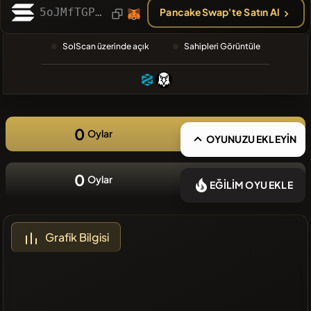
5oJMfTGPVzxg9GATjKNhfacMxfWUqzJgT21R4i9krnHV
PancakeSwap'te Satın Al
❌Son
zamanlarda
SolScan üzerinde açık
Sahipleri Görüntüle
eklenen
coin yok
0
Oylar
OYUNUZU EKLEYİN
0
Oylar
EĞİLİM OYU EKLE
Grafik Bilgisi