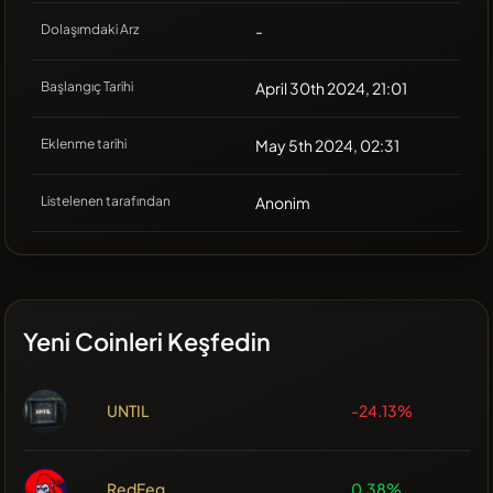
Dolaşımdaki Arz
-
Başlangıç Tarihi
April 30th 2024, 21:01
Eklenme tarihi
May 5th 2024, 02:31
Listelenen tarafından
Anonim
Yeni Coinleri Keşfedin
UNTIL
-24.13%
RedFeg
0.38%