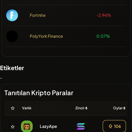
Fortnite
-2.94%
PolyYork Finance
0.07%
Etiketler
-
Tanıtılan Kripto Paralar
Varlık
Zincir
Oylar
LazyApe
106