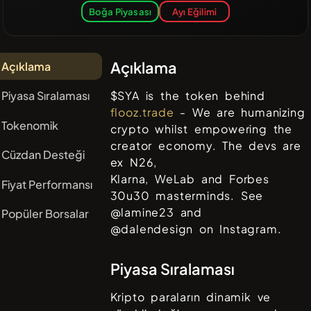
Boğa Piyasası
Ayı Eğilimi
Açıklama
Açıklama
Piyasa Sıralaması
$SYA is the token behind
flooz.trade
- We are humanizing
Tokenomik
crypto whilst empowering the
creator economy. The devs are
Cüzdan Desteği
ex N26,
Klarna, WeLab and Forbes
Fiyat Performansı
30u30 masterminds. See
@lamine23 and
Popüler Borsalar
@dalendesign on Instagram.
Piyasa Sıralaması
Kripto paraların dinamik ve