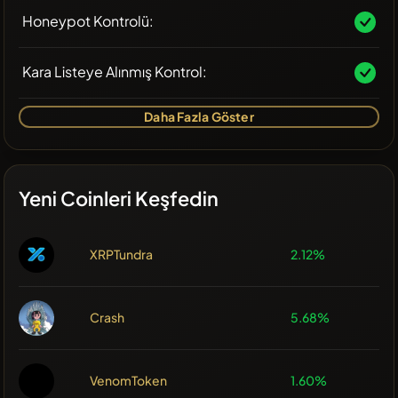
Honeypot Kontrolü:
Kara Listeye Alınmış Kontrol:
Daha Fazla Göster
Yeni Coinleri Keşfedin
XRPTundra
2.12%
Crash
5.68%
VenomToken
1.60%