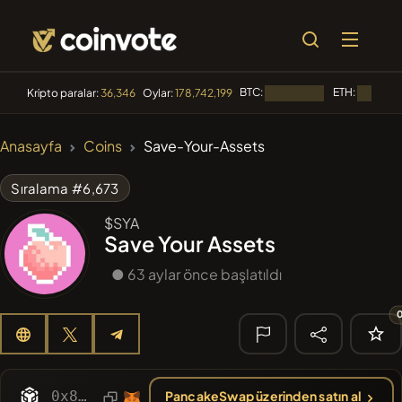
BTC:
ETH:
Kripto paralar:
36,346
Oylar:
178,742,199
Yükleniyor...
Yükleniyo
🔥 TRENDLER
Anasayfa
Coins
Save-Your-Assets
#144
YellowCatz
YC
Sıralama #6,673
#1
Algorithmic Trading H
$SYA
Save Your Assets
#1569
BullSync
BULLSYNC
● 63 aylar önce başlatıldı
#3158
KekiusCoin
KEKE
#1015
LOVELY EGON
LEGON
🔎 SON
ARAMA
0x83a86adf1a7c56e77d36d585b808052e0a2aad0e
PancakeSwap üzerinden satın al