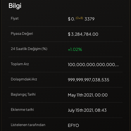
Bilgi
Fiyat
$ 0.
(0x8)
3379
Piyasa Değeri
$ 3,284,784.00
24 Saatlik Değişim (%)
+1.02%
Toplam Arz
100,000,000,000,000,000
Dolaşımdaki Arz
999,999,997,038,535
Başlangıç Tarihi
May 11th 2021, 00:00
Eklenme tarihi
July 15th 2021, 08:43
Listelenen tarafından
EFYO