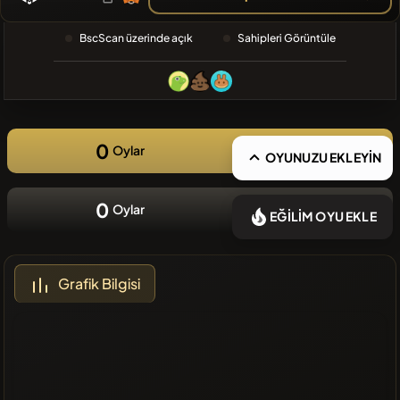
❌Son
BscScan üzerinde açık
Sahipleri Görüntüle
zamanlarda
eklenen
coin yok
0
Oylar
OYUNUZU EKLEYİN
0
Oylar
EĞİLİM OYU EKLE
Grafik Bilgisi