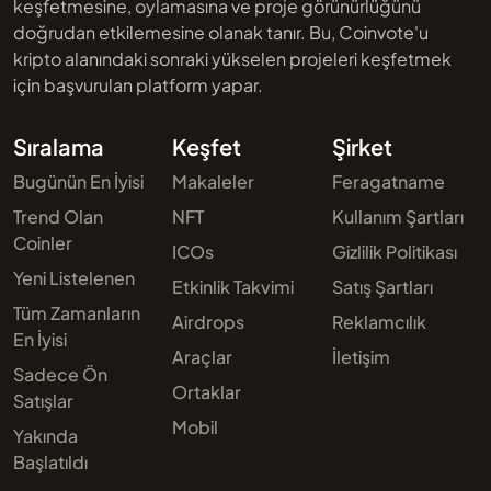
keşfetmesine, oylamasına ve proje görünürlüğünü
doğrudan etkilemesine olanak tanır. Bu, Coinvote'u
kripto alanındaki sonraki yükselen projeleri keşfetmek
için başvurulan platform yapar.
Sıralama
Keşfet
Şirket
Bugünün En İyisi
Makaleler
Feragatname
Trend Olan
NFT
Kullanım Şartları
Coinler
ICOs
Gizlilik Politikası
Yeni Listelenen
Etkinlik Takvimi
Satış Şartları
Tüm Zamanların
Airdrops
Reklamcılık
En İyisi
Araçlar
İletişim
Sadece Ön
Ortaklar
Satışlar
Mobil
Yakında
Başlatıldı