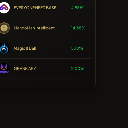
EVERYONE NEED BASE
4.96%
MangoMan Intelligent
14.38%
Magic 8 Ball
5.10%
GBANK APY
2.00%