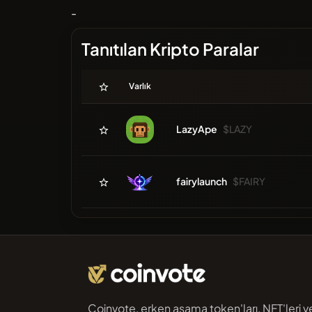
-
Tanıtılan Kripto Paralar
Varlık
LazyApe
$LAZY
fairylaunch
$FAIRY
Coinvote, erken aşama token'ları, NFT'leri v