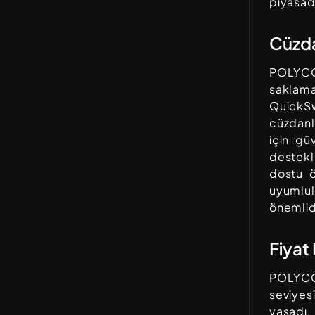
piyasad
Cüzd
POLYC
saklam
QuickS
cüzdanl
için güv
destekl
dostu öz
uyumlu
önemlid
Fiyat
POLYC
seviye
yaşadı