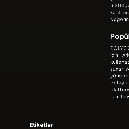
3,204,
katılımc
değerin
Popül
POLYC
için,
Ar
kullana
sunar 
yönetme
detaylı
platform
için ha
Etiketler