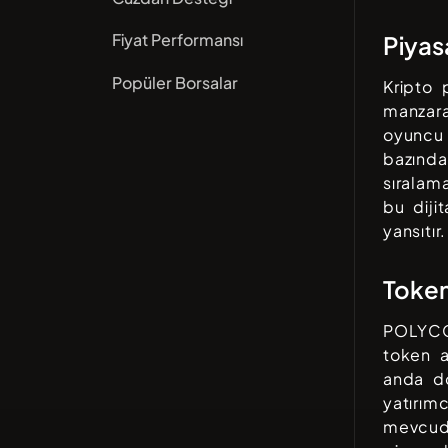
Fiyat Performansı
Piyas
Popüler Borsalar
Kripto 
manzar
oyuncu 
bazında
sıralam
bu dijit
yansıtır.
Toke
POLYC
token a
anda do
yatırım
mevcudi