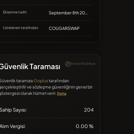
Eklenme tarihi
September 8th 2021, 12:43
Listelenen tarafından
COUGARSWAP
5 monthsönce
Güvenlik Taraması
Güvenlik taraması
Goplus
tarafından
gerçekleştirilir ve sözleşme güvenliğinin genel bir
göstergesi olarak hizmet verir.
Daha
Sahip Sayısı:
204
Alım Vergisi:
0.00 %