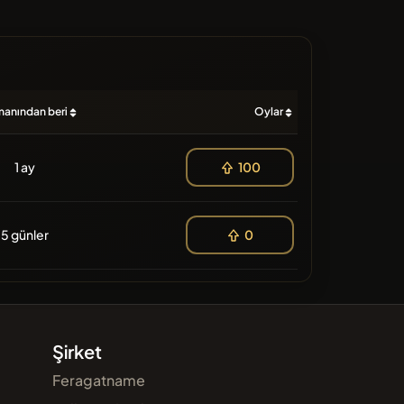
anından beri
Oylar
1 ay
100
5 günler
0
Şirket
Feragatname