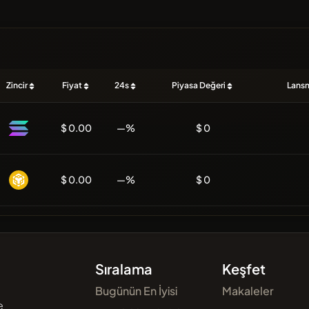
Zincir
Fiyat
24s
Piyasa Değeri
Lansm
$ 0.00
—%
$ 0
$ 0.00
—%
$ 0
Sıralama
Keşfet
Bugünün En İyisi
Makaleler
e