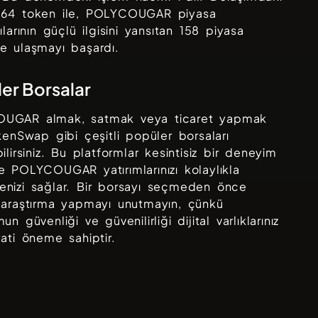
364
token ile,
POLYCOUGAR
piyasa
ılarının güçlü ilgisini yansıtan
158
piyasa
e ulaşmayı başardı.
er Borsalar
OUGAR
almak, satmak veya ticaret yapmak
kenSwap
gibi çeşitli popüler borsaları
bilirsiniz. Bu platformlar kesintisiz bir deneyim
ve
POLYCOUGAR
yatırımlarınızı kolaylıkla
nizi sağlar. Bir borsayı seçmeden önce
 araştırma yapmayı unutmayın, çünkü
un güvenliği ve güvenilirliği dijital varlıklarınız
yati öneme sahiptir.