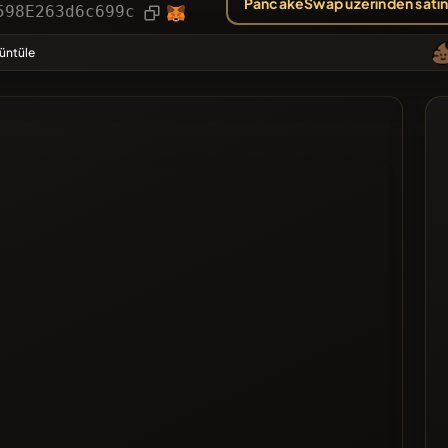
PancakeSwap üzerinden satın
ler
Makale
598E263d6c699c
❌Son z
rüntüle
y Alan
teye Alınan