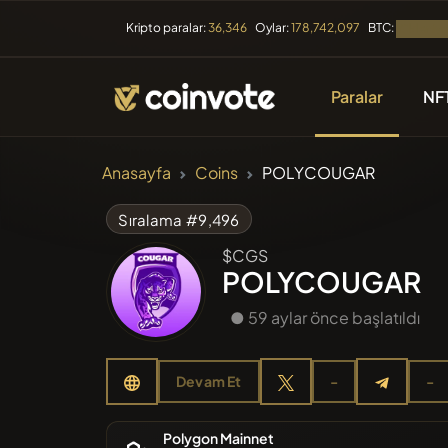
BTC:
Kripto paralar:
36,346
Oylar:
178,742,097
Yükleniyor
Paralar
NF
KRIPTO PARALAR
Anasayfa
Coins
POLYCOUGAR
Tüm Coin
Sıralama #9,496
$CGS
Son Ekle
POLYCOUGAR
● 59 aylar önce başlatıldı
Trendler
Devam Et
-
-
Ön Satış
Polygon Mainnet