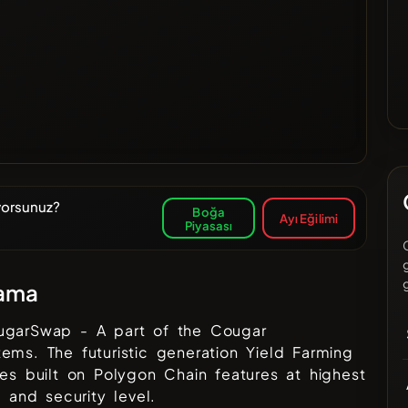
yorsunuz?
Boğa
Ayı Eğilimi
Piyasası
lama
ugarSwap - A part of the Cougar
ems. The futuristic generation Yield Farming
ies built on Polygon Chain features at highest
ty and security level.