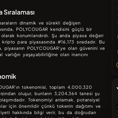
a Sıralaması
paraların dinamik ve sürekli değişen
asında,
POLYCOUGAR
kendisini güçlü bir
olarak konumlandırdı. Şu anda piyasa değeri
 kripto para piyasasında #
16,173
sıradadır. Bu
a, piyasanın
POLYCOUGAR
'ye olan güvenini ve
al varlığın yaşayabilirliğine olan inancını
nomik
OUGAR
'ın tokenomisi, toplam
4,000,320
rzından oluşur, bunların
3,204,364
tanesi şu
laşımdadır. Tokenomiyi anlamak, potansiyel
cılar için önemlidir çünkü tokenin dağıtımı ve
yeti hakkında bilgi verir, bu da doğrudan