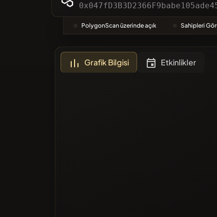
Kategori
0x047fD3B3D2366F9babe105ade4
PolygonScan üzerinde açık
Sahipleri Gö
En Çok O
Grafik Bilgisi
Etkinlikler
Kara Lis