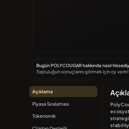
Bugün POLYCOUGAR hakkında nasıl hissedi
Topluluğun sonuçlarını görmek için oy verin!
Açık
Açıklama
Piyasa Sıralaması
PolyCo
ecosyst
Tokenomik
strateg
stabili
Cüzdan Desteği