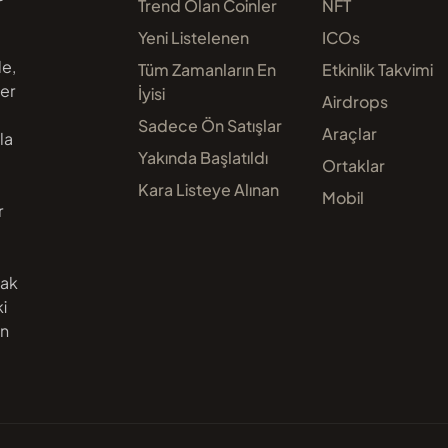
Trend Olan Coinler
NFT
Yeni Listelenen
ICOs
de,
Tüm Zamanların En
Etkinlik Takvimi
ler
İyisi
Airdrops
Sadece Ön Satışlar
Araçlar
la
Yakında Başlatıldı
Ortaklar
Kara Listeye Alınan
Mobil
r
nak
i
an