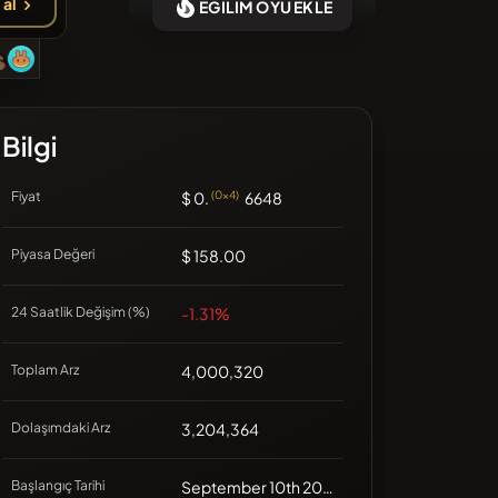
 al
EĞİLİM OYU EKLE
amanlarda eklenen coin yok
Bilgi
Fiyat
$ 0.
(0x4)
6648
Piyasa Değeri
$ 158.00
24 Saatlik Değişim (%)
-1.31%
Toplam Arz
4,000,320
Dolaşımdaki Arz
3,204,364
Başlangıç Tarihi
September 10th 2021, 00:00