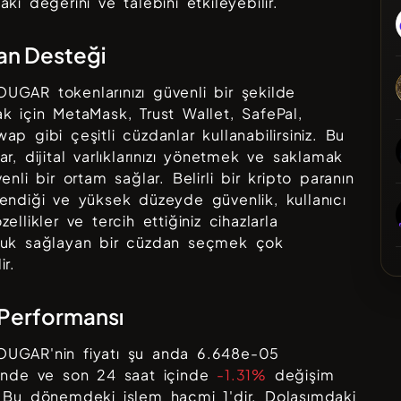
aki değerini ve talebini etkileyebilir.
an Desteği
OUGAR
tokenlarınızı güvenli bir şekilde
ak için
MetaMask, Trust Wallet, SafePal,
wap
gibi çeşitli cüzdanlar kullanabilirsiniz. Bu
ar, dijital varlıklarınızı yönetmek ve saklamak
enli bir ortam sağlar. Belirli bir kripto paranın
endiği ve yüksek düzeyde güvenlik, kullanıcı
ellikler ve tercih ettiğiniz cihazlarla
luk sağlayan bir cüzdan seçmek çok
ir.
 Performansı
OUGAR
'nin fiyatı şu anda
6.648e-05
sinde ve son 24 saat içinde
-1.31%
değişim
. Bu dönemdeki işlem hacmi
1
'dir. Dolaşımdaki