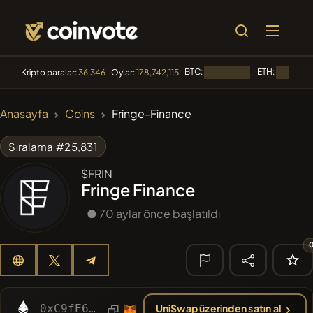
BTC:
ETH:
Kripto paralar:
36,346
Oylar:
178,742,115
Yükleniyor...
Yükleniyor
🔥 TRENDLER
Anasayfa
Coins
Fringe-Finance
#256
SmartleCo
SLCT
Sıralama #25,831
#144
YellowCatz
YC
$FRIN
Fringe Finance
#280
FYRA
FYRA
● 70 aylar önce başlatıldı
#1
Algorithmic Trading H
#192
Unitcoin
UNITCOIN
🔎 SON
ARAMA
0xC9fE6E1C76210bE83DC1B5b20ec7FD010B0b1D15
UniSwap üzerinden satın al