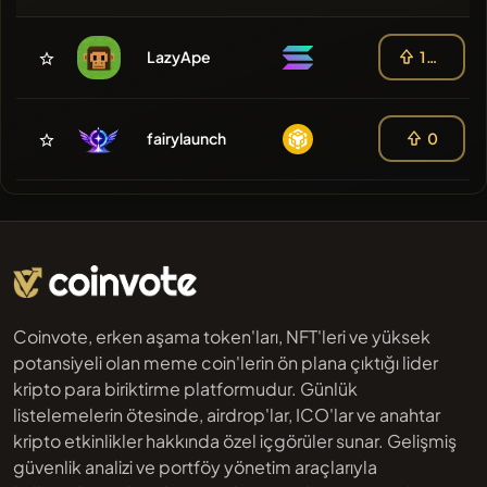
LazyApe
100
fairylaunch
0
Coinvote, erken aşama token'ları, NFT'leri ve yüksek
potansiyeli olan meme coin'lerin ön plana çıktığı lider
kripto para biriktirme platformudur. Günlük
listelemelerin ötesinde, airdrop'lar, ICO'lar ve anahtar
kripto etkinlikler hakkında özel içgörüler sunar. Gelişmiş
güvenlik analizi ve portföy yönetim araçlarıyla