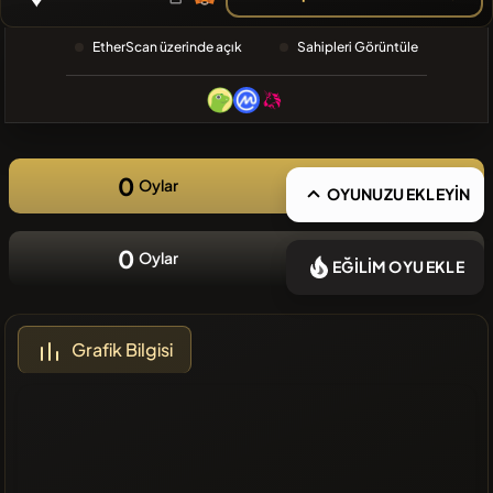
❌Son
EtherScan üzerinde açık
Sahipleri Görüntüle
zamanlarda
eklenen
coin yok
0
Oylar
OYUNUZU EKLEYİN
0
Oylar
EĞİLİM OYU EKLE
Grafik Bilgisi