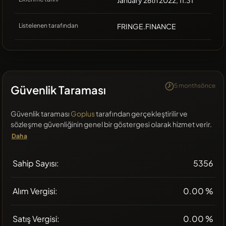
January 26th 2022, 11:31
Listelenen tarafından
FRINGE.FINANCE
5 monthsönce
Güvenlik Taraması
Güvenlik taraması
Goplus
tarafından gerçekleştirilir ve
sözleşme güvenliğinin genel bir göstergesi olarak hizmet verir.
Daha
Sahip Sayısı:
5356
Alım Vergisi:
0.00 %
Satış Vergisi:
0.00 %