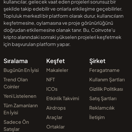
kullanıcılar, gelecek vaat eden projeleri sorunsuz bir
şekilde takip edebilir ve onlarla etkileşime geçebilirler.
Topluluk merkezli bir platform olarak durur, kullanıcıların
keşfetmesine, oylamasına ve proje görünürlüğünü
doğrudan etkilemesine olanak tanır. Bu, Coinvote'u
kripto alanındaki sonraki yükselen projeleri keşfetmek
için başvurulan platform yapar.
Sıralama
Keşfet
Şirket
Bugünün En İyisi
Makaleler
Feragatname
Trend Olan
NFT
Kullanım Şartları
Coinler
ICOs
Gizlilik Politikası
Yeni Listelenen
Etkinlik Takvimi
Satış Şartları
Tüm Zamanların
Airdrops
Reklamcılık
En İyisi
Araçlar
İletişim
Sadece Ön
Ortaklar
Satışlar