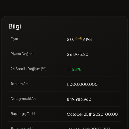
Bilgi
Fiyat
$ 0.
(0x4)
6198
Piyasa Değeri
$ 61,975.20
24 Saatlik Değişim (%)
+1.58%
Toplam Arz
1,000,000,000
Dolaşımdaki Arz
849,986,960
Başlangıç Tarihi
October 25th 2020, 00:00
Eklenme tarihi