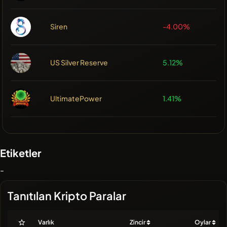
Siren
-4.00%
US Silver Reserve
5.12%
UltimatePower
1.41%
Etiketler
-
Tanıtılan Kripto Paralar
Varlık
Zincir
Oylar