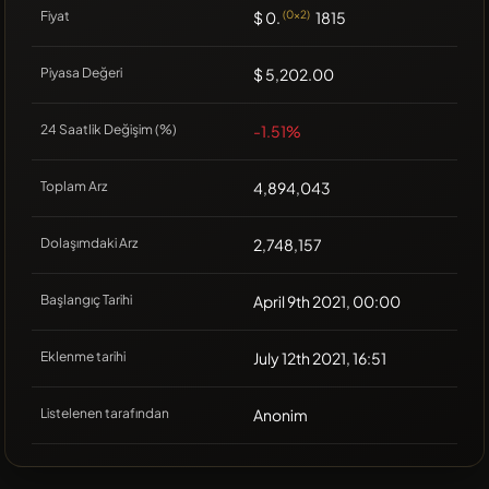
Fiyat
$ 0.
(0x2)
1815
Piyasa Değeri
$ 5,202.00
24 Saatlik Değişim (%)
-1.51%
Toplam Arz
4,894,043
Dolaşımdaki Arz
2,748,157
Başlangıç Tarihi
April 9th 2021, 00:00
Eklenme tarihi
July 12th 2021, 16:51
Listelenen tarafından
Anonim