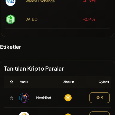
Wanda.Exchange
-0.89%
DATBOI
-2.14%
Etiketler
-
Tanıtılan Kripto Paralar
Varlık
Zincir
Oylar
NexMind
9