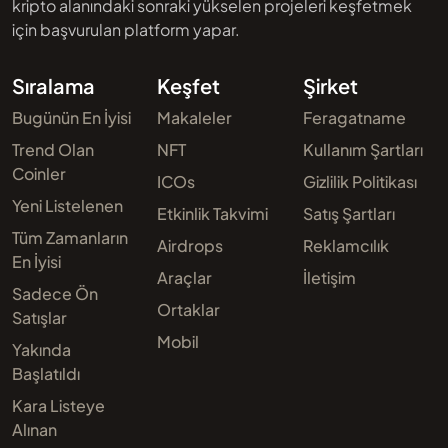
kripto alanındaki sonraki yükselen projeleri keşfetmek
için başvurulan platform yapar.
Sıralama
Keşfet
Şirket
Bugünün En İyisi
Makaleler
Feragatname
Trend Olan
NFT
Kullanım Şartları
Coinler
ICOs
Gizlilik Politikası
Yeni Listelenen
Etkinlik Takvimi
Satış Şartları
Tüm Zamanların
Airdrops
Reklamcılık
En İyisi
Araçlar
İletişim
Sadece Ön
Ortaklar
Satışlar
Mobil
Yakında
Başlatıldı
Kara Listeye
Alınan