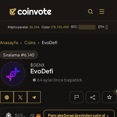
BTC:
ETH:
Kripto paralar:
36,346
Oylar:
178,745,498
Yükleniyor...
Yükleniy
🔥 TRENDLER
Anasayfa
Coins
EvoDefi
#1
Algorithmic Trading H
Sıralama #6,140
#55
Akecoin
ACO
$GENX
EvoDefi
#139
YellowCatz
YC
● 64 aylar önce başlatıldı
#265
FYRA
FYRA
#530
Heap of hay
HAY
🔎 SON
ARAMA
0x9AA18A4E73E1016918fA360Eed950D9580C9551d
PancakeSwap üzerinden satın al