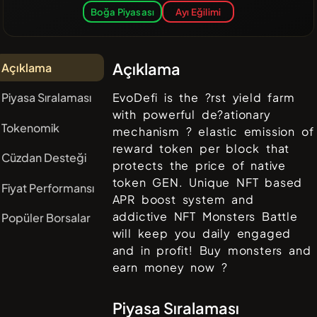
Boğa Piyasası
Ayı Eğilimi
Açıklama
Açıklama
Piyasa Sıralaması
EvoDefi is the ?rst yield farm
with powerful de?ationary
Tokenomik
mechanism ? elastic emission of
reward token per block that
Cüzdan Desteği
protects the price of native
token GEN. Unique NFT based
Fiyat Performansı
APR boost system and
addictive NFT Monsters Battle
Popüler Borsalar
will keep you daily engaged
and in profit! Buy monsters and
earn money now ?
Piyasa Sıralaması