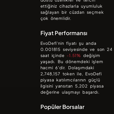
ettiğiniz cihazlarla uyumluluk
sağlayan bir cüzdan seçmek
çok önemlidir.
Fiyat Performansı
EvoDefi
'nin fiyatı şu anda
0.001815
seviyesinde ve son 24
saat içinde
-1.51%
değişim
yaşadı. Bu dönemdeki işlem
hacmi
6
'dir. Dolaşımdaki
2,748,157
token ile,
EvoDefi
piyasa katılımcılarının güçlü
ilgisini yansıtan
5,202
piyasa
değerine ulaşmayı başardı.
Popüler Borsalar