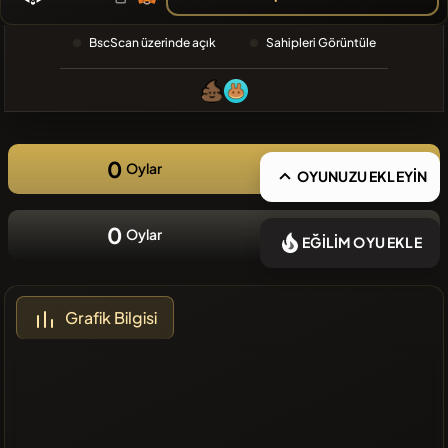
❌Son
BscScan üzerinde açık
Sahipleri Görüntüle
zamanlarda
eklenen
coin yok
0
Oylar
OYUNUZU EKLEYİN
0
Oylar
EĞİLİM OYU EKLE
Grafik Bilgisi