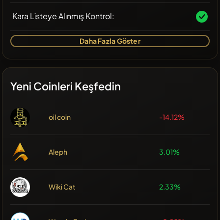
Kara Listeye Alınmış Kontrol:
Daha Fazla Göster
Yeni Coinleri Keşfedin
oil coin
-14.12%
Aleph
3.01%
Wiki Cat
2.33%