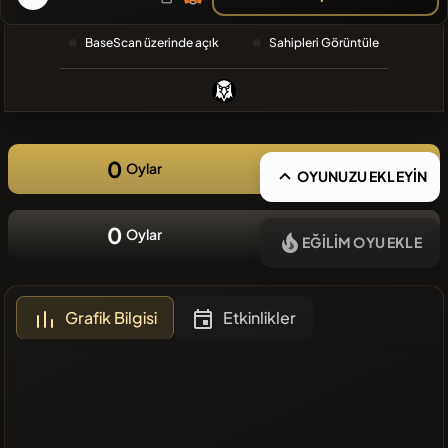
❌Son
BaseScan üzerinde açık
Sahipleri Görüntüle
zamanlarda
eklenen
coin yok
0
Oylar
OYUNUZU EKLEYİN
0
Oylar
EĞİLİM OYU EKLE
Grafik Bilgisi
Etkinlikler