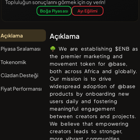
Topluluğun sonuçlarını görmek için oy verin!
Boğa Piyasası
Ayı Eğilimi
Açıklama
Açıklama
Piyasa Sıralaması
🌳 We are establishing $ENB as
the premier marketing and
Tokenomik
movement token for @base,
both across Africa and globally.
Cüzdan Desteği
Our mission is to drive
widespread adoption of @base
Fiyat Performansı
products by onboarding new
users daily and fostering
meaningful engagement
between creators and projects.
We believe that empowering
creators leads to stronger,
more vibrant communities.