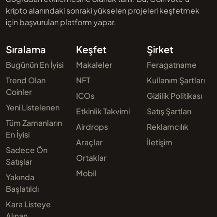
kripto alanındaki sonraki yükselen projeleri keşfetmek
için başvurulan platform yapar.
Sıralama
Keşfet
Şirket
Bugünün En İyisi
Makaleler
Feragatname
Trend Olan
NFT
Kullanım Şartları
Coinler
ICOs
Gizlilik Politikası
Yeni Listelenen
Etkinlik Takvimi
Satış Şartları
Tüm Zamanların
Airdrops
Reklamcılık
En İyisi
Araçlar
İletişim
Sadece Ön
Ortaklar
Satışlar
Mobil
Yakında
Başlatıldı
Kara Listeye
Alınan