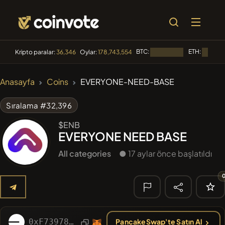
BTC:
ETH:
Kripto paralar:
36,346
Oylar:
178,743,554
Yükleniyor...
Yükleniyo
🔥 TRENDLER
Anasayfa
Coins
EVERYONE-NEED-BASE
#2109
Mememania
MANIA
Sıralama #32,396
#2438
MEMBERBERRIES
MBERS
$ENB
EVERYONE NEED BASE
#2299
Boss cat
BCT
All categories
● 17 aylar önce başlatıldı
#84
LIMOCOIN SWAP
LMCSW
#608
ATH
ATH
🔎 SON
ARAMA
0xF73978B3A7D1d4974abAE11f696c1b4408c027A0
PancakeSwap'te Satın Al