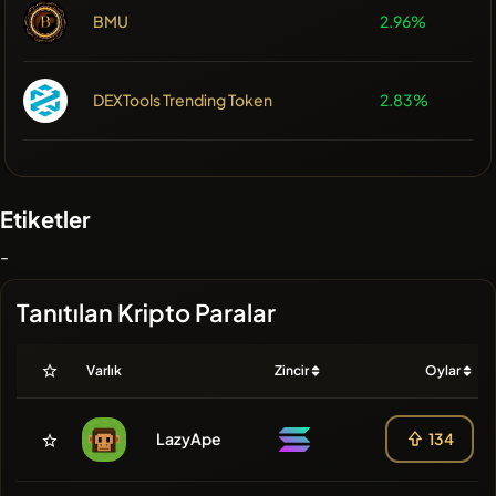
BMU
2.96%
DEXTools Trending Token
2.83%
Etiketler
-
Tanıtılan Kripto Paralar
Varlık
Zincir
Oylar
LazyApe
134