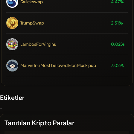
Quickswap
4.47%
TrumpSwap
2.51%
LambosForVirgins
0.02%
Marvin Inu Most beloved Elon Musk pup
7.02%
Etiketler
-
Tanıtılan Kripto Paralar