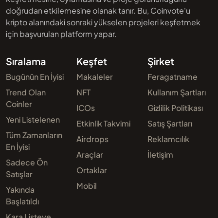
doğrudan etkilemesine olanak tanır. Bu, Coinvote'u
kripto alanındaki sonraki yükselen projeleri keşfetmek
için başvurulan platform yapar.
Sıralama
Keşfet
Şirket
Bugünün En İyisi
Makaleler
Feragatname
Trend Olan
NFT
Kullanım Şartları
Coinler
ICOs
Gizlilik Politikası
Yeni Listelenen
Etkinlik Takvimi
Satış Şartları
Tüm Zamanların
Airdrops
Reklamcılık
En İyisi
Araçlar
İletişim
Sadece Ön
Ortaklar
Satışlar
Mobil
Yakında
Başlatıldı
Kara Listeye