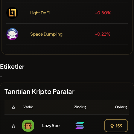
Light DeFi
-0.80%
Space Dumpling
-0.22%
Etiketler
-
Tanıtılan Kripto Paralar
Varlık
Zincir
Oylar
LazyApe
159