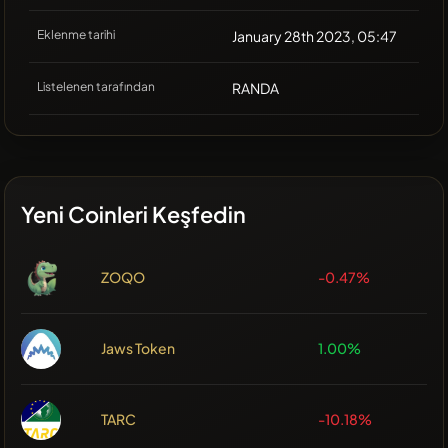
Eklenme tarihi
January 28th 2023, 05:47
Listelenen tarafından
RANDA
Yeni Coinleri Keşfedin
ZOQO
-0.47%
Jaws Token
1.00%
TARC
-10.18%