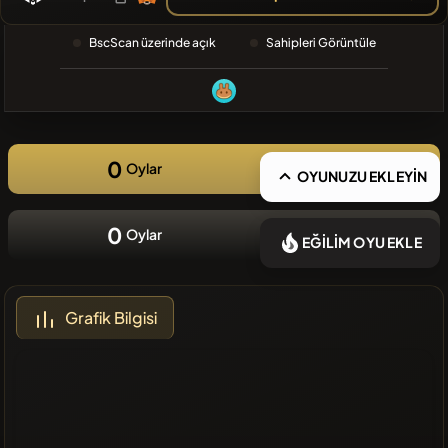
❌Son
BscScan üzerinde açık
Sahipleri Görüntüle
zamanlarda
eklenen
coin yok
0
Oylar
OYUNUZU EKLEYİN
0
Oylar
EĞİLİM OYU EKLE
Grafik Bilgisi