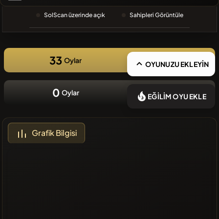
❌Son
SolScan üzerinde açık
Sahipleri Görüntüle
zamanlarda
eklenen
coin yok
33
Oylar
OYUNUZU EKLEYİN
0
Oylar
EĞİLİM OYU EKLE
Grafik Bilgisi