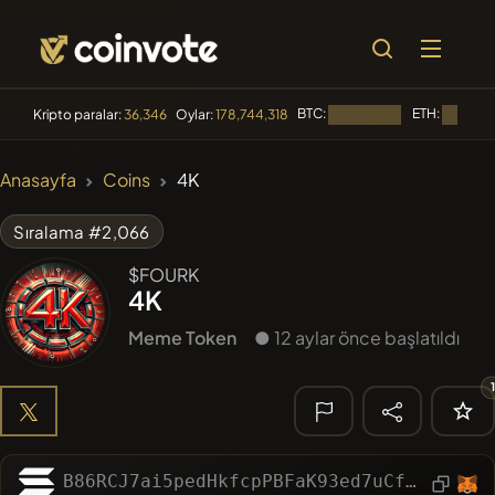
BTC:
ETH:
Kripto paralar:
36,346
Oylar:
178,744,318
Yükleniyor...
Yükleniyo
🔥 TRENDLER
Anasayfa
Coins
4K
#84
LIMOCOIN SWAP
LM
Sıralama #2,066
#1160
PERFI
PEEFITOKEN
$FOURK
4K
#100
POOPSIE
POOPSIE
Meme Token
● 12 aylar önce başlatıldı
#253
SmartleCo
SLCT
#1
Algorithmic Trading H
🔎 SON
ARAMA
B86RCJ7ai5pedHkfcpPBFaK93ed7uCfT3K7qG7qL1TxA