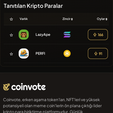
Tanıtılan Kripto Paralar
Varlık
Zincir
Oylar
LazyApe
166
PERFI
91
Coinvote, erken aşama token'ları, NFT'leri ve yüksek
potansiyeli olan meme coin'lerin ön plana çıktığı lider
kripto para biriktirme platformudur. Günlük