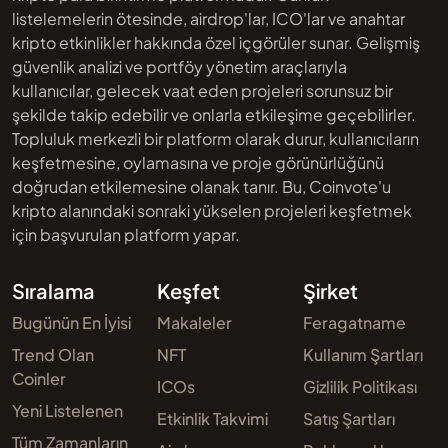
listelemelerin ötesinde, airdrop'lar, ICO'lar ve anahtar
kripto etkinlikler hakkında özel içgörüler sunar. Gelişmiş
güvenlik analizi ve portföy yönetim araçlarıyla
kullanıcılar, gelecek vaat eden projeleri sorunsuz bir
şekilde takip edebilir ve onlarla etkileşime geçebilirler.
Topluluk merkezli bir platform olarak durur, kullanıcıların
keşfetmesine, oylamasına ve proje görünürlüğünü
doğrudan etkilemesine olanak tanır. Bu, Coinvote'u
kripto alanındaki sonraki yükselen projeleri keşfetmek
için başvurulan platform yapar.
Sıralama
Keşfet
Şirket
Bugünün En İyisi
Makaleler
Feragatname
Trend Olan
NFT
Kullanım Şartları
Coinler
ICOs
Gizlilik Politikası
Yeni Listelenen
Etkinlik Takvimi
Satış Şartları
Tüm Zamanların