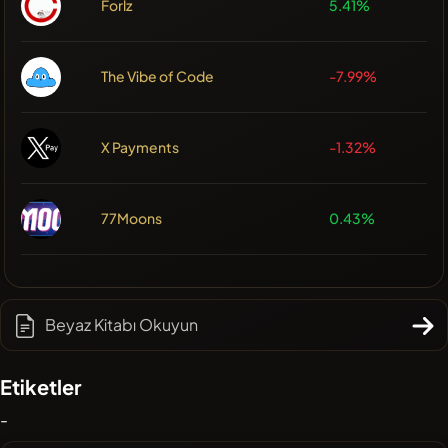
Forlz
5.41%
The Vibe of Code
-7.99%
X Payments
-1.32%
77Moons
0.43%
Beyaz Kitabı Okuyun
Etiketler
-