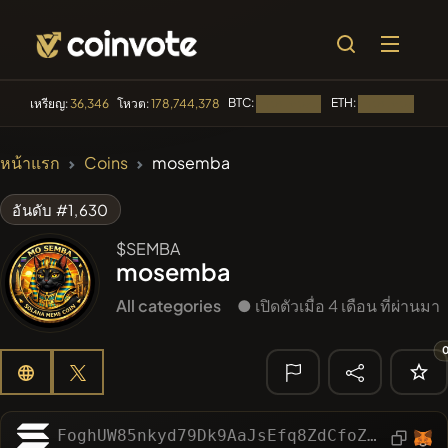
BTC:
ETH:
BN
เหรียญ:
36,346
โหวต:
178,744,378
กำลังโหลด...
กำลังโหลด...
🔥 ที่กำลังเป็น
หน้าแรก
Coins
mosemba
ที่นิยม
#84
LIMOCOIN SWAP
LM
อันดับ #1,630
#99
POOPSIE
$SEMBA
POOPSIE
mosemba
#1
Algorithmic Trading H
All categories
● เปิดตัวเมื่อ 4 เดือน ที่ผ่านมา
#253
SmartleCo
SLCT
#1106
PERFI
PEEFITOKEN
🔎 การค้นหา
FoghUW85nkyd79Dk9AaJsEfq8ZdCfoZSkVJBkgZCSpGv