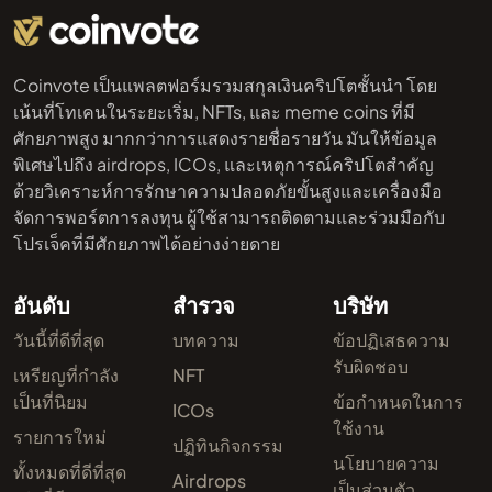
Coinvote เป็นแพลตฟอร์มรวมสกุลเงินคริปโตชั้นนำ โดย
เน้นที่โทเคนในระยะเริ่ม, NFTs, และ meme coins ที่มี
ศักยภาพสูง มากกว่าการแสดงรายชื่อรายวัน มันให้ข้อมูล
พิเศษไปถึง airdrops, ICOs, และเหตุการณ์คริปโตสำคัญ
ด้วยวิเคราะห์การรักษาความปลอดภัยขั้นสูงและเครื่องมือ
จัดการพอร์ตการลงทุน ผู้ใช้สามารถติดตามและร่วมมือกับ
โปรเจ็คที่มีศักยภาพได้อย่างง่ายดาย
อันดับ
สำรวจ
บริษัท
วันนี้ที่ดีที่สุด
บทความ
ข้อปฏิเสธความ
รับผิดชอบ
เหรียญที่กำลัง
NFT
เป็นที่นิยม
ข้อกำหนดในการ
ICOs
ใช้งาน
รายการใหม่
ปฏิทินกิจกรรม
นโยบายความ
ทั้งหมดที่ดีที่สุด
Airdrops
เป็นส่วนตัว