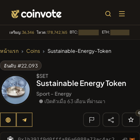
BTC:
ETH:
BN
เหรียญ:
36,346
โหวต:
178,742,165
กำลังโหลด...
กำลังโหลด...
🔥 ที่กำลังเป็น
หน้าแรก
Coins
Sustainable-Energy-Token
ที่นิยม
#256
SmartleCo
SLCT
อันดับ #22,093
$SET
#144
YellowCatz
YC
Sustainable Energy Token
#2434
Myspace Coin
MYSPACE
Sport -
Energy
● เปิดตัวเมื่อ 63 เดือน ที่ผ่านมา
#279
FYRA
FYRA
#277
Moon Highway
DRUMM
🔎 การค้นหา
0x1b391f9d0fffa86a6088a73ac4ac28d12c9ccfbd