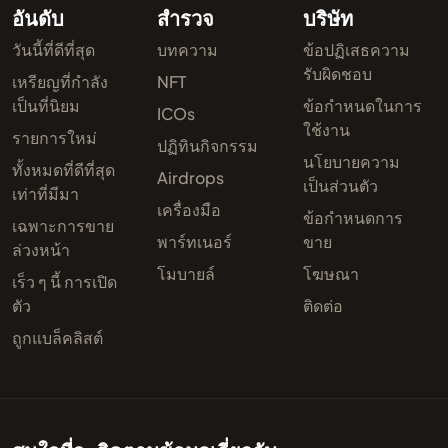
อันดับ
สำรวจ
บริษัท
วันนี้ที่ดีที่สุด
บทความ
ข้อปฏิเสธความ
รับผิดชอบ
เหรียญที่กำลัง
NFT
เป็นที่นิยม
ข้อกำหนดในการ
ICOs
ใช้งาน
รายการใหม่
ปฏิทินกิจกรรม
นโยบายความ
ทั้งหมดที่ดีที่สุด
Airdrops
เป็นส่วนตัว
เท่าที่มีมา
เครื่องมือ
ข้อกำหนดการ
เฉพาะการขาย
พาร์ทเนอร์
ขาย
ล่วงหน้า
โมบายล์
โฆษณา
เร็ว ๆ นี้ การเปิด
ตัว
ติดต่อ
ถูกแบล็คลิสต์