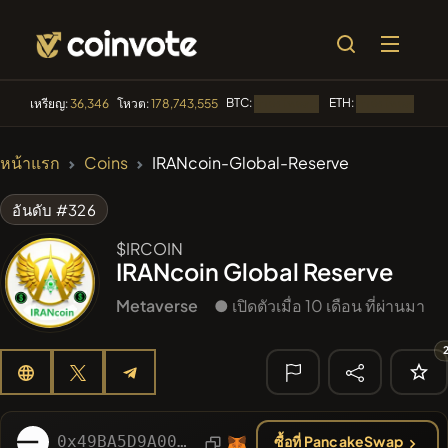
BTC:
ETH:
BN
เหรียญ:
36,346
โหวต:
178,743,555
กำลังโหลด...
กำลังโหลด...
🔥 ที่กำลังเป็น
หน้าแรก
Coins
IRANcoin-Global-Reserve
ที่นิยม
#2109
Mememania
MANIA
อันดับ #326
#2438
MEMBERBERRIES
$IRCOIN
MBERS
IRANcoin Global Reserve
#2299
Boss cat
BCT
Metaverse
● เปิดตัวเมื่อ 10 เดือน ที่ผ่านมา
#84
LIMOCOIN SWAP
LMCSW
#608
ATH
ATH
🔎 การค้นหา
0x49BA5D9A00115D494a01fb938EBd94BD919AA445
ซื้อที่ PancakeSwap