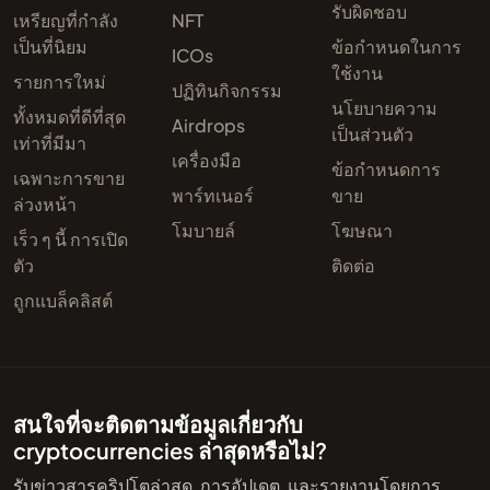
รับผิดชอบ
เหรียญที่กำลัง
NFT
เป็นที่นิยม
ข้อกำหนดในการ
ICOs
ใช้งาน
รายการใหม่
ปฏิทินกิจกรรม
นโยบายความ
ทั้งหมดที่ดีที่สุด
Airdrops
เป็นส่วนตัว
เท่าที่มีมา
เครื่องมือ
ข้อกำหนดการ
เฉพาะการขาย
พาร์ทเนอร์
ขาย
ล่วงหน้า
โมบายล์
โฆษณา
เร็ว ๆ นี้ การเปิด
ตัว
ติดต่อ
ถูกแบล็คลิสต์
สนใจที่จะติดตามข้อมูลเกี่ยวกับ
cryptocurrencies ล่าสุดหรือไม่?
รับข่าวสารคริปโตล่าสุด, การอัปเดต, และรายงานโดยการ