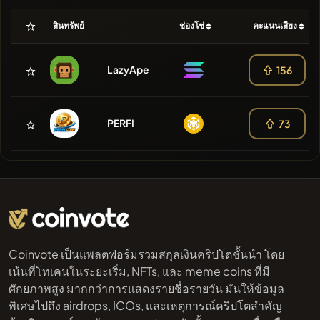
สินทรัพย์
ช่องโซ่
คะแนนเสียง
LazyApe
156
PERFI
73
Coinvote เป็นแพลตฟอร์มรวมสกุลเงินคริปโตชั้นนำ โดย
เน้นที่โทเคนในระยะเริ่ม, NFTs, และ meme coins ที่มี
ศักยภาพสูง มากกว่าการแสดงรายชื่อรายวัน มันให้ข้อมูล
พิเศษไปถึง airdrops, ICOs, และเหตุการณ์คริปโตสำคัญ