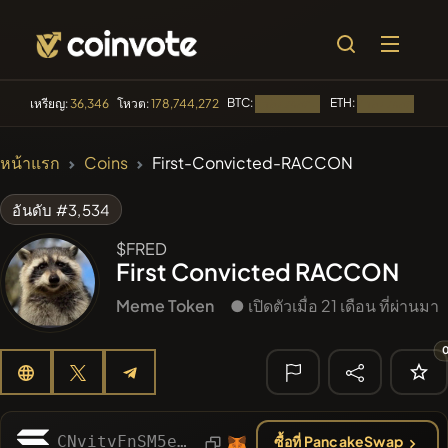
BTC:
ETH:
BN
เหรียญ:
36,346
โหวต:
178,744,272
กำลังโหลด...
กำลังโหลด...
🔥 ที่กำลังเป็น
หน้าแรก
Coins
First-Convicted-RACCON
ที่นิยม
#100
POOPSIE
POOPSIE
อันดับ #3,534
#253
SmartleCo
$FRED
SLCT
First Convicted RACCON
#1
Algorithmic Trading H
Meme Token
● เปิดตัวเมื่อ 21 เดือน ที่ผ่านมา
#84
LIMOCOIN SWAP
LMCSW
#1367
PERFI
PEEFITOKEN
🔎 การค้นหา
CNvitvFnSM5ed6K28RUNSaAjqqz5tX1rA5HgaBN9pump
ซื้อที่ PancakeSwap