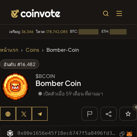
BTC:
ETH:
B
เหรียญ:
36,346
โหวต:
178,742,085
กำลังโหลด...
กำลังโหลด...
🔥 ที่กำลังเป็น
หน้าแรก
Coins
Bomber-Coin
ที่นิยม
#256
SmartleCo
SLCT
อันดับ #16,482
#281
FYRA
$BCOIN
FYRA
Bomber Coin
#144
YellowCatz
YC
● เปิดตัวเมื่อ 59 เดือน ที่ผ่านมา
#1
Algorithmic Trading H
#516
Yellow Pepe
YEPE
🔎 การค้นหา
0x00e1656e45f18ec6747f5a8496fd39b50b38396d