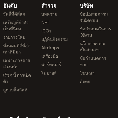
อันดับ
สำรวจ
บริษัท
วันนี้ที่ดีที่สุด
บทความ
ข้อปฏิเสธความ
รับผิดชอบ
เหรียญที่กำลัง
NFT
เป็นที่นิยม
ข้อกำหนดในการ
ICOs
ใช้งาน
รายการใหม่
ปฏิทินกิจกรรม
นโยบายความ
ทั้งหมดที่ดีที่สุด
Airdrops
เป็นส่วนตัว
เท่าที่มีมา
เครื่องมือ
ข้อกำหนดการ
เฉพาะการขาย
พาร์ทเนอร์
ขาย
ล่วงหน้า
โมบายล์
โฆษณา
เร็ว ๆ นี้ การเปิด
ตัว
ติดต่อ
ถูกแบล็คลิสต์