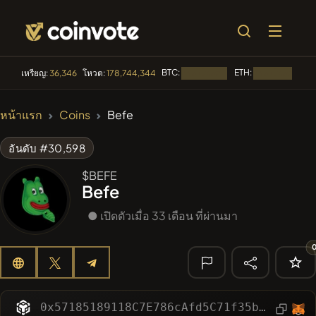
BTC:
ETH:
B
เหรียญ:
36,346
โหวต:
178,744,344
กำลังโหลด...
กำลังโหลด...
🔥 ที่กำลังเป็น
หน้าแรก
Coins
Befe
ที่นิยม
#100
POOPSIE
POOPSIE
อันดับ #30,598
#253
SmartleCo
$BEFE
SLCT
Befe
#1106
PERFI
PEEFITOKEN
● เปิดตัวเมื่อ 33 เดือน ที่ผ่านมา
#84
LIMOCOIN SWAP
LMCSW
#1
Algorithmic Trading H
🔎 การค้นหา
0x57185189118C7E786cAfd5C71f35b16012Fa95aD