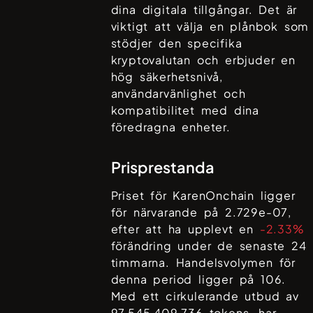
dina digitala tillgångar. Det är
viktigt att välja en plånbok som
stödjer den specifika
kryptovalutan och erbjuder en
hög säkerhetsnivå,
användarvänlighet och
kompatibilitet med dina
föredragna enheter.
Prisprestanda
Priset för
KarenOnchain
ligger
för närvarande på
2.729e-07
,
efter att ha upplevt en
-2.33%
förändring under de senaste 24
timmarna. Handelsvolymen för
denna period ligger på
106
.
Med ett cirkulerande utbud av
97,545,409,736
tokens, har