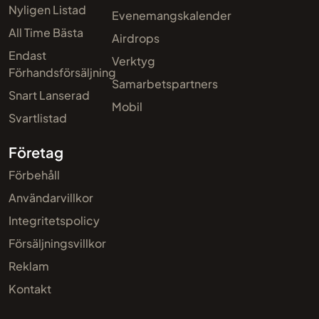
Nyligen Listad
Evenemangskalender
All Time Bästa
Airdrops
Endast
Verktyg
Förhandsförsäljning
Samarbetspartners
Snart Lanserad
Mobil
Svartlistad
Företag
Förbehåll
Användarvillkor
Integritetspolicy
Försäljningsvillkor
Reklam
Kontakt