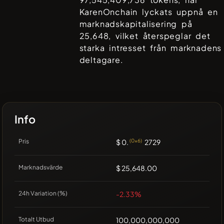
KarenOnchain
lyckats uppnå en
marknadskapitalisering på
25,648
, vilket återspeglar det
starka intresset från marknadens
deltagare.
Info
Pris
$ 0.
(0x6)
2729
Marknadsvärde
$ 25,648.00
24h Variation (%)
-2.33%
Totalt Utbud
100,000,000,000