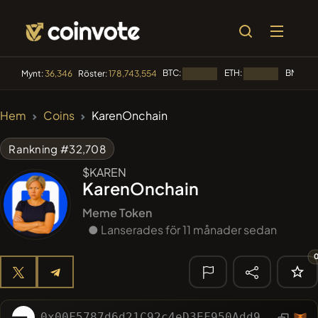
BTC:
ETH:
BNB:
Mynt:
36,346
Röster:
178,743,554
Laddar...
Laddar...
Lad
🔥
Hem
Coins
KarenOnchain
TRENDANDE
#2109
Mememania
MANIA
Rankning #32,708
$KAREN
#2438
MEMBERBERRIES
MBERS
KarenOnchain
#2299
Boss cat
BCT
Meme Token
● Lanserades för 11 månader sedan
#84
LIMOCOIN SWAP
LMCSW
#608
ATH
ATH
🔎 SENASTE
0x00F5787d6d21C92c4eD3EF950Add920004143B07