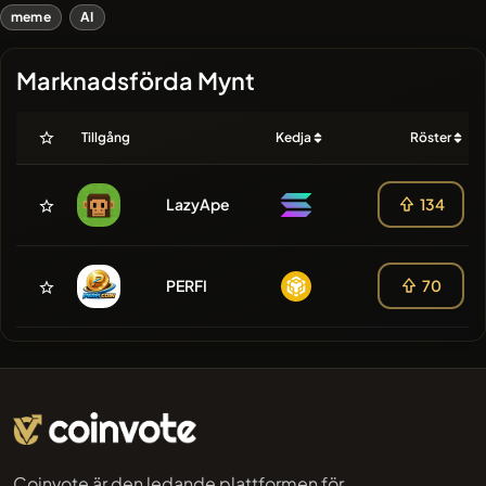
meme
AI
Marknadsförda Mynt
Tillgång
Kedja
Röster
LazyApe
134
PERFI
70
Coinvote är den ledande plattformen för