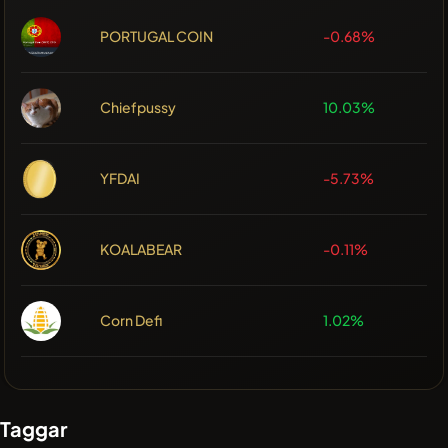
PORTUGAL COIN
-0.68%
Chiefpussy
10.03%
YFDAI
-5.73%
KOALABEAR
-0.11%
Corn Defi
1.02%
Taggar