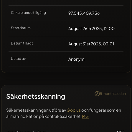
Cirkulerande tillgång
97,545,409,736
Startdatum
August 26th 2025, 12:00
Datum tillagt
August 31st 2025, 03:01
Listad av
Anonym
5 monthssedan
Säkerhetsskanning
Säkerhetsskanningen utförs av
Goplus
och fungerar som en
allmän indikation på kontraktssäkerhet.
Mer