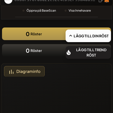
SÖKNING
❌Inga
Öppna på BaseScan
Visa Innehavare
nyliga mynt
0
Röster
LÄGG TILL DIN RÖST
0
LÄGG TILL TREND
Röster
RÖST
Diagraminfo