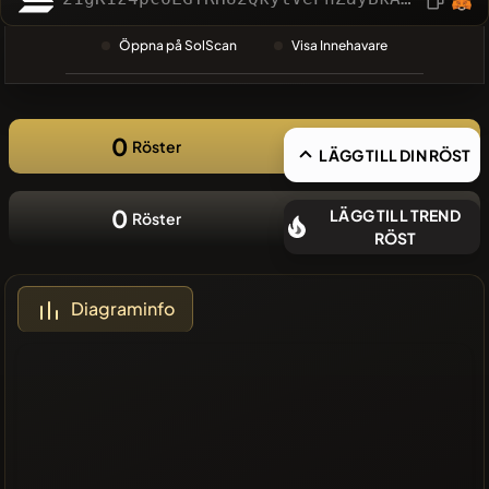
SÖKNING
❌Inga
Öppna på SolScan
Visa Innehavare
nyliga mynt
0
Röster
LÄGG TILL DIN RÖST
0
LÄGG TILL TREND
Röster
RÖST
Diagraminfo