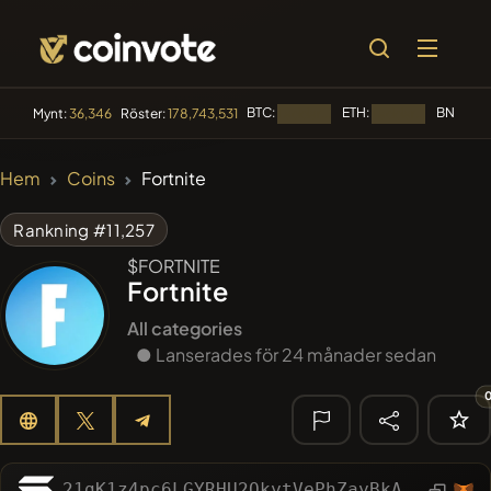
BTC:
ETH:
BNB:
Mynt:
36,346
Röster:
178,743,531
Laddar...
Laddar...
Lad
🔥
Hem
Coins
Fortnite
TRENDANDE
#2298
Mememania
MANIA
Rankning #11,257
$FORTNITE
#2636
MEMBERBERRIES
MBERS
Fortnite
#1135
BullSync
BULLSYNC
All categories
● Lanserades för 24 månader sedan
#608
ATH
ATH
#84
LIMOCOIN SWAP
LMCSW
🔎 SENASTE
21gK1z4pc6LGYRHU2QkytVePhZayBkAMH2rEw7eHpump