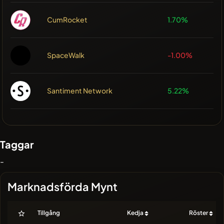
CumRocket
1.70%
SpaceWalk
-1.00%
Santiment Network
5.22%
Taggar
-
Marknadsförda Mynt
Tillgång
Kedja
Röster