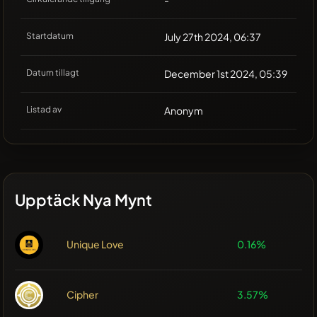
Startdatum
July 27th 2024, 06:37
Datum tillagt
December 1st 2024, 05:39
Listad av
Anonym
Upptäck Nya Mynt
Unique Love
0.16%
Cipher
3.57%