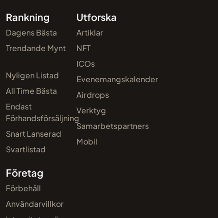
Rankning
Utforska
Dagens Bästa
Artiklar
Trendande Mynt
NFT
ICOs
Nyligen Listad
Evenemangskalender
All Time Bästa
Airdrops
Endast
Verktyg
Förhandsförsäljning
Samarbetspartners
Snart Lanserad
Mobil
Svartlistad
Företag
Förbehåll
Användarvillkor