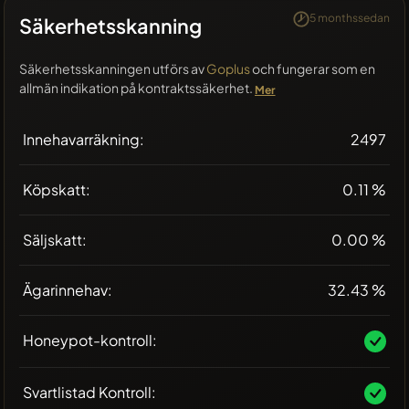
5 monthssedan
Säkerhetsskanning
Säkerhetsskanningen utförs av
Goplus
och fungerar som en
allmän indikation på kontraktssäkerhet.
Mer
Innehavarräkning:
2497
Köpskatt:
0.11 %
Säljskatt:
0.00 %
Ägarinnehav:
32.43 %
Honeypot-kontroll:
Svartlistad Kontroll: