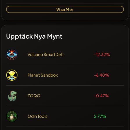
Visa Mer
Upptäck Nya Mynt
Volcano SmartDefi
-12.32%
Planet Sandbox
-6.40%
ZOQO
-0.47%
Odin Tools
2.77%