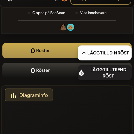
SÖKNING
❌Inga
Öppna på BscScan
Visa Innehavare
nyliga mynt
0
Röster
LÄGG TILL DIN RÖST
0
LÄGG TILL TREND
Röster
RÖST
Diagraminfo