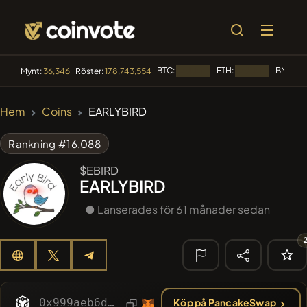
BTC:
ETH:
BNB:
Mynt:
36,346
Röster:
178,743,554
Laddar...
Laddar...
Lad
🔥
Hem
Coins
EARLYBIRD
TRENDANDE
#2109
Mememania
MANIA
Rankning #16,088
#2438
MEMBERBERRIES
$EBIRD
MBERS
EARLYBIRD
#2299
Boss cat
BCT
● Lanserades för 61 månader sedan
#84
LIMOCOIN SWAP
LMCSW
#608
ATH
ATH
🔎 SENASTE
0x999aeb6d778b3883c88ebc502b16a5395d011462
Köp på PancakeSwap