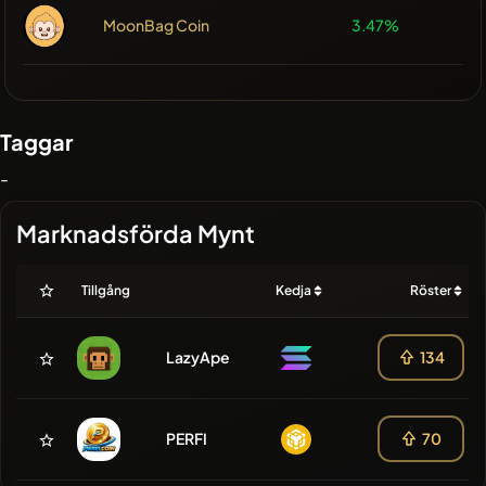
MoonBag Coin
3.47%
Taggar
-
Marknadsförda Mynt
Tillgång
Kedja
Röster
LazyApe
134
PERFI
70