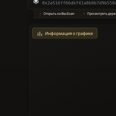
Катего
0x2a516ff66dbf41a8b0b7d9b558
Открыть на BscScan
Просмотреть держ
Наибол
Информация о графике
Черный