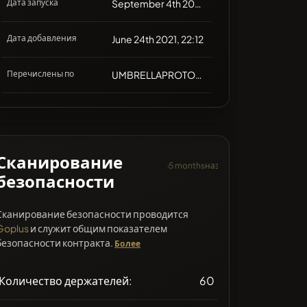
Дата запуска
September 4th 2021, 00:00
Дата добавления
June 24th 2021, 22:12
Перечислены по
UMBRELLAPROTOCOL
Сканирование
5 monthsназад
безопасности
Сканирование безопасности проводится
Goplus
и служит общим показателем
безопасности контракта.
Более
Количество держателей:
60