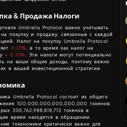
пка & Продажа Налоги
орговле
Umbrella Protocol
важно учитывать
 на покупку и продажу, связанные с каждой
кцией. Налог на покупку
Umbrella Protocol
ляет
0.13%
, в то время как налог на
жу -
0.13%
. Эти налоги могут потенциально
ть на ваши общие доходы, поэтому важно
 их в вашей инвестиционной стратегии.
номика
омика
Umbrella Protocol
состоит из общего
ожения
100,000,000,000,000,000
токенов,
торых
305,762,988,818,713
токенов в
щее время находятся в обращении.
ние токеномики критически важно для