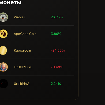
монеты
Wabuu
28.95%
ApeCake Coin
3.86%
Kappa coin
-24.38%
TRUMP BSC
-0.48%
Urolithin A
2.24%