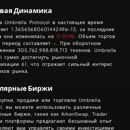
вая Динамика
на
Umbrella Protocol
в настоящее время
ляет
1.3656568060144249e-13
, за последние
а она изменилась на
0.00%
. Объем торгов
т период составляет
-
. При оборотном
ожении
305,762,988,818,713
токенов,
Umbrella
l
сумел достигнуть рыночной
лизации
61
, что отражает сильный интерес
иков рынка.
лярные Биржи
купки, продажи или торговли
Umbrella
l
, вы можете использовать различные
рные биржи, такие как
ArkenSwap, Trader
ти платформы предлагают бесшовный опыт
оляют вам управлять своими инвестициями