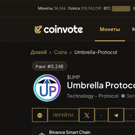
BTC:
Монеты:
36,346
Голоса:
178,742,091
Загрузка...
Монеты
КРИПТОВАЛЮТЫ
Домой
Coins
Umbrella-Protocol
Все мо
Ранг #5,248
$UMP
Недавн
Umbrella Protoc
Technology -
Protocol
● Зап
Тренды
ПЕРЕЙТИ
-
-
Предпр
Binance Smart Chain