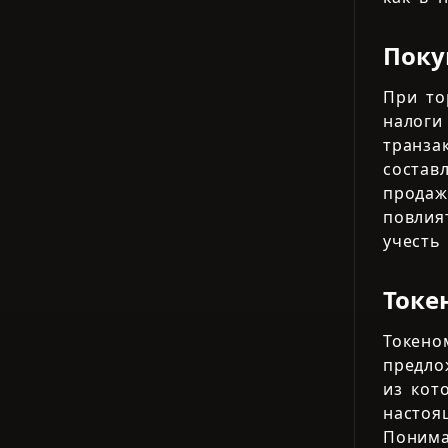
Поку
При т
налоги
транза
состав
прода
повлия
учесть
Токе
Токен
предл
из ко
настоя
Понима