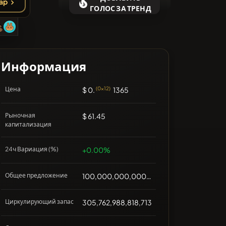
ap
❌Нет недавних монет
ГОЛОС ЗА ТРЕНД
Информация
Цена
$ 0.
(0x12)
1365
Рыночная
$ 61.45
капитализация
24ч Вариация (%)
+0.00%
Общее предложение
100,000,000,000,000,000
Циркулирующий запас
305,762,988,818,713