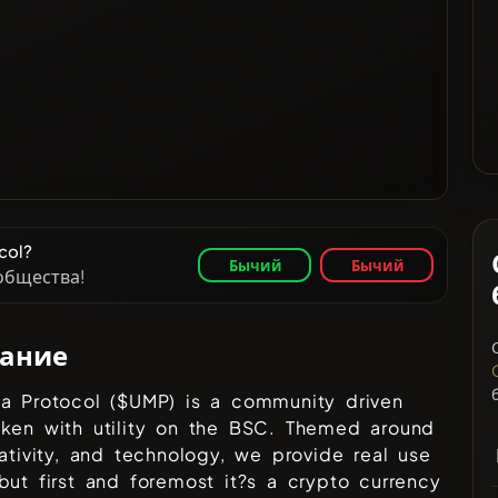
col?
Бычий
Бычий
ообщества!
ание
la Protocol ($UMP) is a community driven
oken with utility on the BSC. Themed around
eativity, and technology, we provide real use
but first and foremost it?s a crypto currency