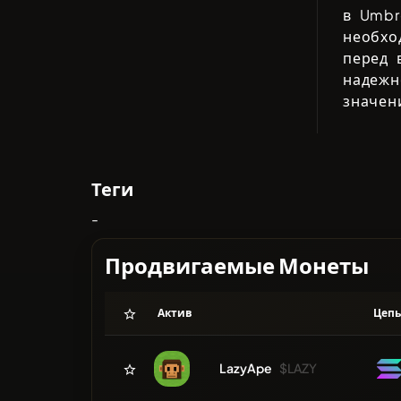
в
Umbre
необхо
перед 
надеж
значен
Теги
-
Продвигаемые Монеты
Актив
Цеп
LazyApe
$LAZY