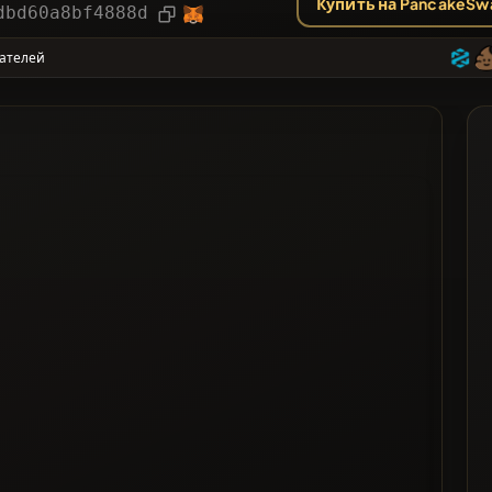
Купить на PancakeSw
рии
Статья
dbd60a8bf4888d
ателей
ее Проголосованные
 список