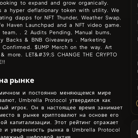
looking to expand and grow organically.
 a hyper deflationary token with utility. We
eating dapps for NFT Thunder, Weather Swap,
fe Haven Launchpad and a NFT video game.
team, . 2 Audits Pending, Manual burns,
y Backs & BNB Giveaways . Marketing
 Confirmed. $UMP Merch on the way. Art
s & more. LET&#39;S CHANGE THE CRYPTO
!!
 на рынке
мичном и постоянно меняющемся мире
валют,
Umbrella Protocol
утвердился как
ный игрок. Он в настоящее время занимает
есто в рынке криптовалют на основе его
ой капитализации. Этот рейтинг отражает
е и уверенность рынка в
Umbrella Protocol
надежный цифровой актив.