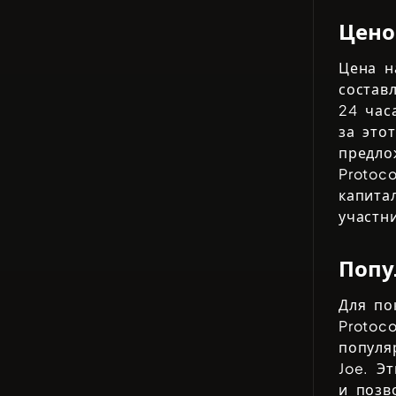
Цено
Цена 
состав
24 час
за это
предл
Protoco
капита
участн
Попу
Для по
Protoco
популя
Joe
. Э
и позв