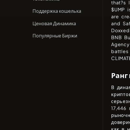
that?s 
$UMP is
Поддержка кошелька
are cr
Ценовая Динамика
and Sa
Doxxed 
Популярные Биржи
BNB Bu
Agency
battle
CLIMATE
Ранг
В дина
крипто
серьез
17,446
м
рыночн
довери
как в 