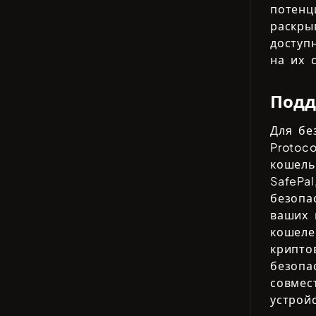
потенц
раскры
доступ
на их 
Подд
Для бе
Protoco
кошель
SafePal
безопа
ваших 
кошеле
крипто
безопа
совмес
устрой