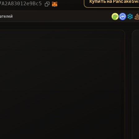
Купить на PancakeSw
рии
Статья
7A2A83012e9Bc5
ателей
ее Проголосованные
 список