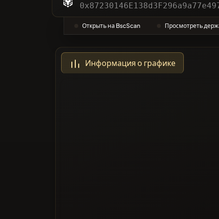
Катего
0x87230146E138d3F296a9a77e49
Открыть на BscScan
Просмотреть держ
Наибол
Информация о графике
Черный