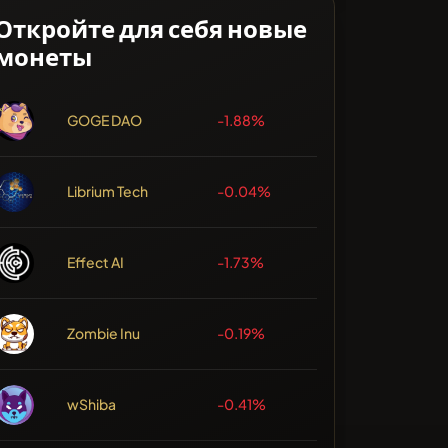
Откройте для себя новые
монеты
GOGE DAO
-1.88%
Librium Tech
-0.04%
Effect AI
-1.73%
Zombie Inu
-0.19%
wShiba
-0.41%