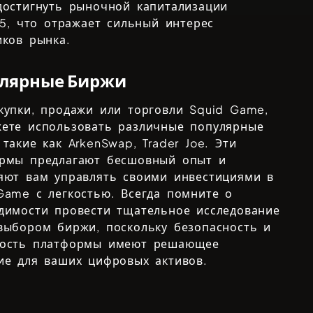
достигнуть рыночной капитализации
75
, что отражает сильный интерес
иков рынка.
лярные Биржи
купки, продажи или торговли
Squid Game
,
ете использовать различные популярные
 такие как
ArkenSwap, Trader Joe
. Эти
рмы предлагают бесшовный опыт и
яют вам управлять своими инвестициями в
Game
с легкостью. Всегда помните о
димости провести тщательное исследование
выбором биржи, поскольку безопасность и
ность платформы имеют решающее
ие для ваших цифровых активов.