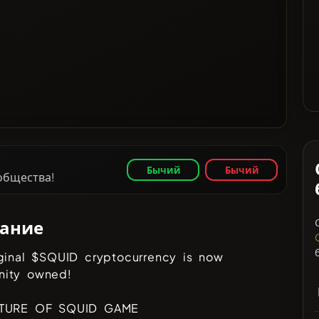
Бычий
Бычий
ообщества!
ание
ginal $SQUID cryptocurrency is now
ity owned!
UTURE OF SQUID GAME