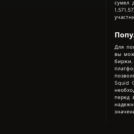
сумел 
1,571,5
участн
Попу
Для по
вы мож
биржи,
платфо
позвол
Squid 
необхо
перед 
надеж
значен