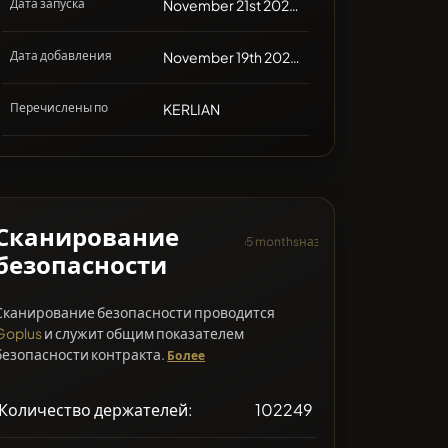
Дата запуска
November 21st 2021, 00:00
Дата добавления
November 19th 2021, 06:56
Перечислены по
KERLIAN
Сканирование
5 monthsназад
безопасности
Сканирование безопасности проводится
Goplus
и служит общим показателем
безопасности контракта.
Более
Количество держателей:
102249