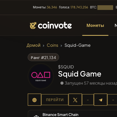
BTC:
Монеты:
36,346
Голоса:
178,743,256
Загрузка...
Монеты
КРИПТОВАЛЮТЫ
Домой
Coins
Squid-Game
Все мо
Ранг #21,134
$SQUID
Недавн
Squid Game
● Запущен 57 месяцы наза
Тренды
ПЕРЕЙТИ
-
-
Предпр
Binance Smart Chain