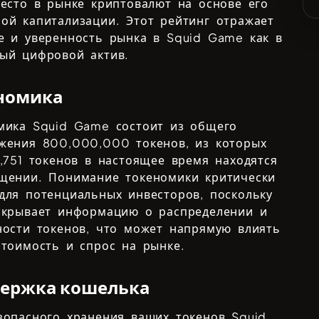
сто в рынке криптовалют на основе его
ой капитализации. Этот рейтинг отражает
е и уверенность рынка в
Squid Game
как в
ый цифровой актив.
номика
омика
Squid Game
состоит из общего
ожения
800,000,000
токенов, из которых
,751
токенов в настоящее время находятся
щении. Понимание токеномики критически
для потенциальных инвесторов, поскольку
скрывает информацию о распределении и
ности токенов, что может напрямую влиять
стоимость и спрос на рынке.
ержка кошелька
зопасного хранения ваших токенов
Squid