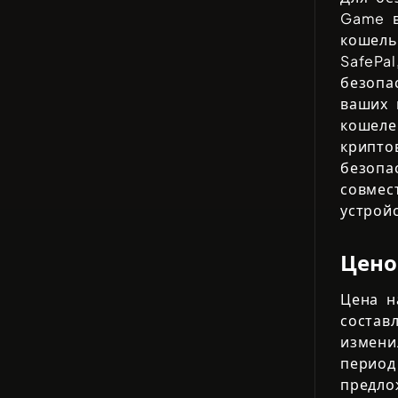
Game
в
кошель
SafePal
безопа
ваших 
кошеле
крипто
безопа
совмес
устрой
Цено
Цена 
состав
измен
период
предл