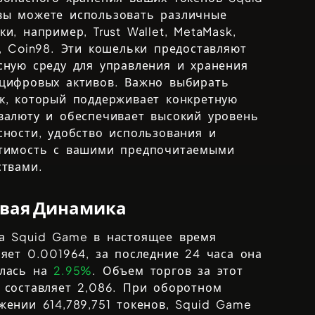
ы можете использовать различные
ки, например,
Trust Wallet, MetaMask,
, Coin98
. Эти кошельки предоставляют
сную среду для управления и хранения
цифровых активов. Важно выбирать
к, который поддерживает конкретную
валюту и обеспечивает высокий уровень
сности, удобство использования и
тимость с вашими предпочитаемыми
ствами.
вая Динамика
на
Squid Game
в настоящее время
ляет
0.001964
, за последние 24 часа она
илась на
2.95%
. Объем торгов за этот
 составляет
2,086
. При оборотном
ожении
614,789,751
токенов,
Squid Game