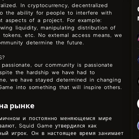
alized. In cryptocurrency, decentralized
to the ability for people to interfere with
nt aspects of a project. For example:
wing liquidity, manipulating distribution of
 tokens, etc. No external access means, we
ommunity determine the future.
S?
 passionate, our community is passionate
spite the hardship we have had to
me, we have stayed determined in changing
ame into something that will inspire others.
 на рынке
мичном и постоянно меняющемся мире
валют,
Squid Game
утвердился как
ный игрок. Он в настоящее время занимает