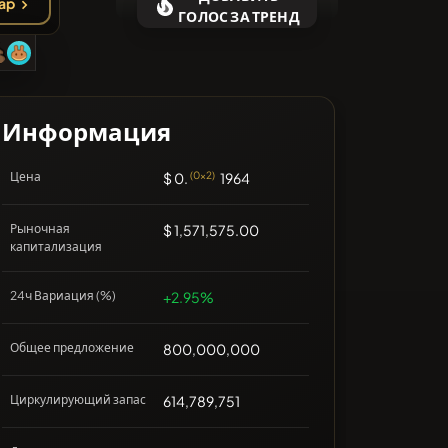
ap
❌Нет недавних монет
ГОЛОС ЗА ТРЕНД
Информация
Цена
$ 0.
(0x2)
1964
Рыночная
$ 1,571,575.00
капитализация
24ч Вариация (%)
+2.95%
Общее предложение
800,000,000
Циркулирующий запас
614,789,751