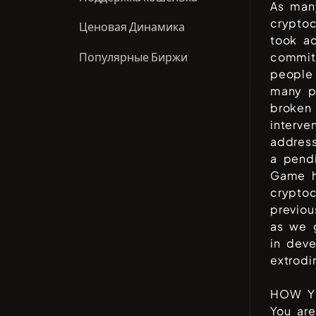
As man
crypto
Ценовая Динамика
took ad
Популярные Биржи
commite
people 
many p
broken 
interv
addres
a pendi
Game h
cryptoc
previou
as we 
in deve
extrodi
HOW Y
You ar