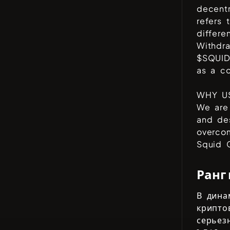
decentr
refers 
differe
Withdra
$SQUID
as a c
WHY U
We are
and de
overco
Squid G
Ранг
В дина
крипто
серьез