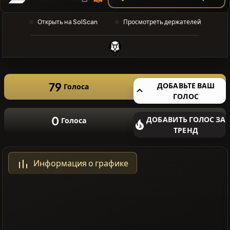
ПОИСК
❌Нет
Открыть на SolScan
Просмотреть держателей
недавних
монет
79
ДОБАВЬТЕ ВАШ
Голоса
ГОЛОС
0
ДОБАВИТЬ ГОЛОС ЗА
Голоса
ТРЕНД
Информация о графике