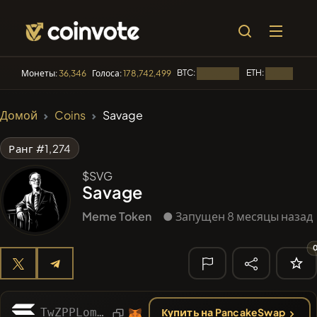
BTC:
ETH:
Монеты:
36,346
Голоса:
178,742,499
Загрузка...
Загрузка...
🔥 ТРЕНДЫ
Домой
Coins
Savage
#144
YellowCatz
YC
Ранг #1,274
#1
Algorithmic Trading H
$SVG
Savage
#278
FYRA
FYRA
Meme Token
● Запущен 8 месяцы назад
#556
Heap of hay
HAY
#1323
BullSync
BULLSYNC
🔎
НЕДАВНИЙ
TwZPPLomymGXXR2z9hERFxA6BfPH16jVyZKQ4DQmoon
Купить на PancakeSwap