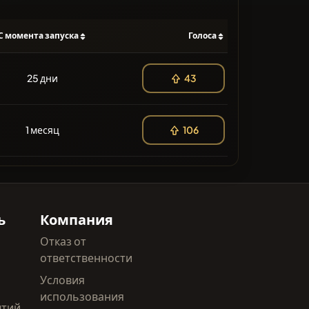
С момента запуска
Голоса
25 дни
43
1 месяц
106
ь
Компания
Отказ от
ответственности
Условия
использования
ытий