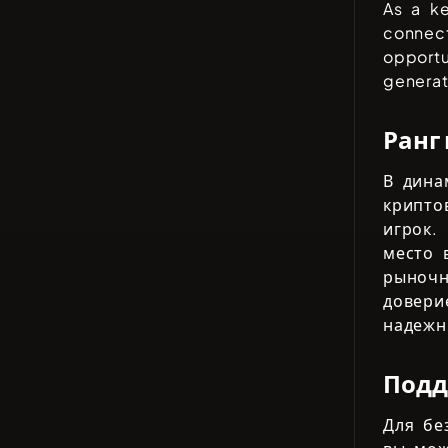
As a k
connect
opportu
generat
Ранг
В дина
крипто
игрок.
место 
рыночн
довери
надежн
Подд
Для бе