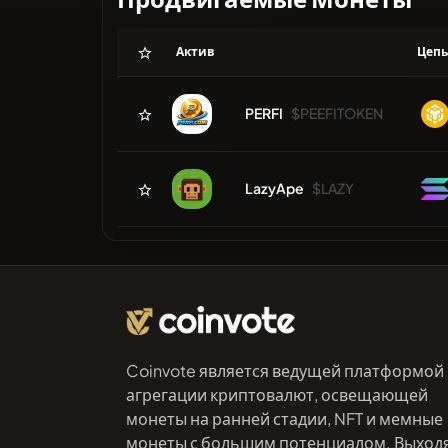
Актив
Цеп
PERFI
$PEEFITOKEN
LazyApe
$LAZY
Coinvote является ведущей платформой
агрегации криптовалют, освещающей
монеты на ранней стадии, NFT и мемные
монеты с большим потенциалом. Выход