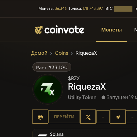
BTC:
Монеты:
36,346
Голоса:
178,743,397
Загрузка...
Монеты
КРИПТОВАЛЮТЫ
Домой
Coins
RiquezaX
Все мо
Ранг #33,100
$RZX
Недавн
RiquezaX
Utility Token
● Запущен 19 
Тренды
ПЕРЕЙТИ
-
-
Предпр
Solana