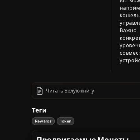
вы мож
напри
кошель
управл
Важно 
конкре
уровен
совмес
устрой
Читать Белую книгу
Теги
Rewards
Token
Продвигаемые Монеты