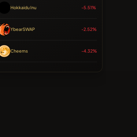
Hokkaidu Inu
-5.51%
YbearSWAP
-2.52%
Cheems
-4.32%