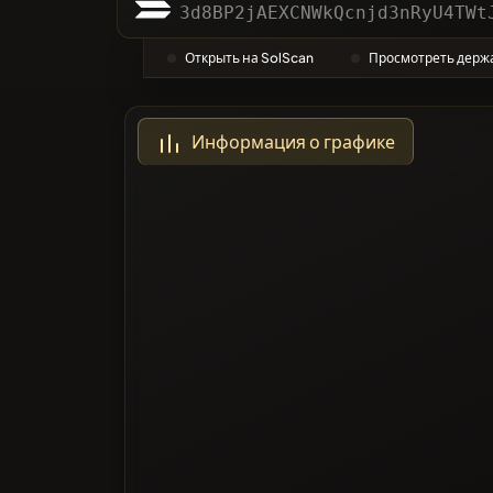
Катего
3d8BP2jAEXCNWkQcnjd3nRyU4TWt
Открыть на SolScan
Просмотреть держ
Наибол
Информация о графике
Черный