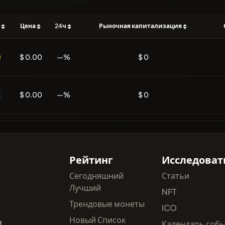
ь
Цена
24ч
Рыночная капитализация
$ 0.00
—%
$ 0
$ 0.00
—%
$ 0
Рейтинг
Исследоват
Сегодняшний
Статьи
Лучший
NFT
Трендовые монеты
ICO
Новый Список
я
Календарь соб