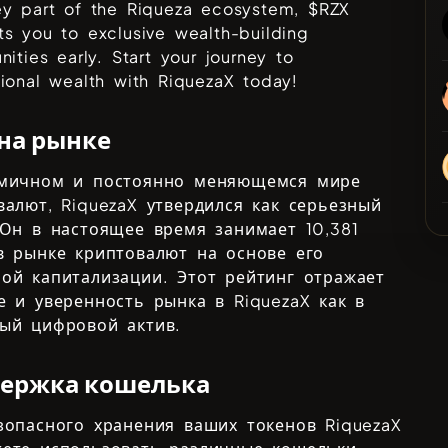
ey part of the Riqueza ecosystem, $RZX
s you to exclusive wealth-building
nities early. Start your journey to
ional wealth with RiquezaX today!
 на рынке
мичном и постоянно меняющемся мире
валют,
RiquezaX
утвердился как серьезный
 Он в настоящее время занимает
10,381
в рынке криптовалют на основе его
ой капитализации. Этот рейтинг отражает
е и уверенность рынка в
RiquezaX
как в
ый цифровой актив.
ержка кошелька
зопасного хранения ваших токенов
RiquezaX