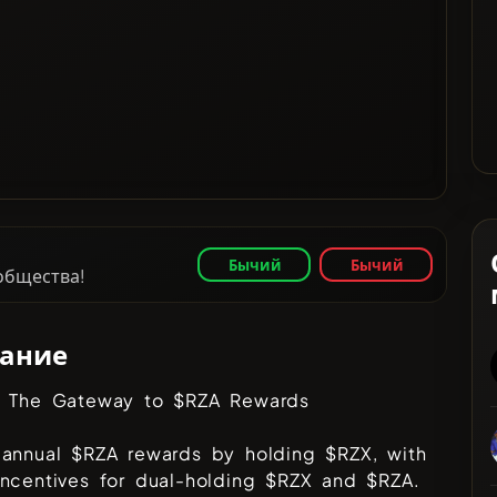
Бычий
Бычий
ообщества!
ание
s The Gateway to $RZA Rewards
 annual $RZA rewards by holding $RZX, with
ncentives for dual-holding $RZX and $RZA.