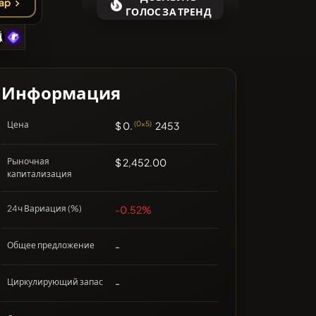
ap
❌Нет недавних монет
ГОЛОС ЗА ТРЕНД
Информация
Цена
$ 0.
(0x5)
2453
Рыночная
$ 2,452.00
капитализация
24ч Вариация (%)
-0.52%
Общее предложение
-
Циркулирующий запас
-