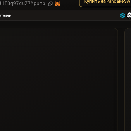
Купить на PancakeSw
рии
Статья
JHF8q97duZ7Mpump
ателей
ее Проголосованные
 список