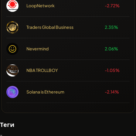
LoopNetwork
-2.72%
Traders Global Business
2.35%
Nevermind
2.06%
NBA TROLLBOY
-1.05%
Solana is Ethereum
-2.14%
Теги
-