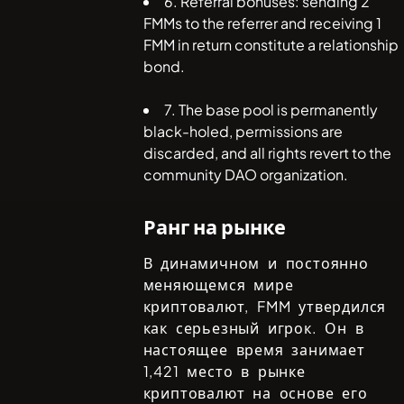
6. Referral bonuses: sending 2
FMMs to the referrer and receiving 1
FMM in return constitute a relationship
bond.
7. The base pool is permanently
black-holed, permissions are
discarded, and all rights revert to the
community DAO organization.
Ранг на рынке
В динамичном и постоянно
меняющемся мире
криптовалют,
FMM
утвердился
как серьезный игрок. Он в
настоящее время занимает
1,421
место в рынке
криптовалют на основе его