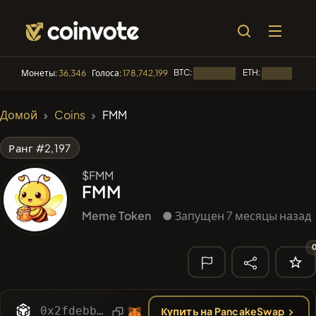
BTC:
ETH:
Монеты:
36,346
Голоса:
178,742,199
Загрузка...
Загрузка...
🔥 ТРЕНДЫ
Домой
Coins
FMM
#3158
KekiusCoin
KEKE
Ранг #2,197
#1015
LOVELY EGON
LEGON
$FMM
FMM
#2052
Sirtoken
SIR
Meme Token
● Запущен 7 месяцы назад
#2299
Chase McCoin
CHASE
#2998
Infinite Money Glitch
IMG
🔎
НЕДАВНИЙ
0x2fdebbe41dceba0c51af6c6f70436fe19e6bbfff
Купить на PancakeSwap