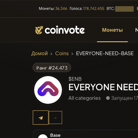
BTC:
Монеты:
36,346
Голоса:
178,742,455
Загрузка...
Монеты
КРИПТОВАЛЮТЫ
Домой
Coins
EVERYONE-NEED-BASE
Все мо
Ранг #24,473
$ENB
Недавн
EVERYONE NEED
All categories
● Запущен 17
Тренды
-
Предпр
Base