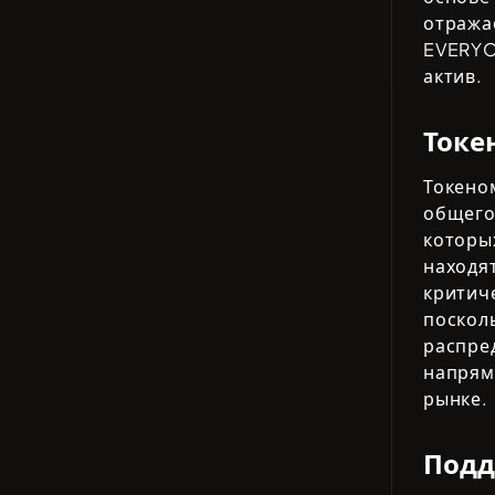
отража
EVERY
актив.
Токе
Токен
общег
котор
находя
критич
поскол
распре
напрям
рынке.
Подд