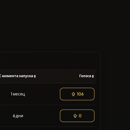
С момента запуска
Голоса
1 месяц
106
6 дни
0