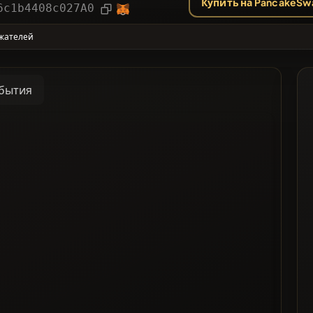
Купить на PancakeSw
рии
Статья
6c1b4408c027A0
жателей
ее Проголосованные
бытия
 список