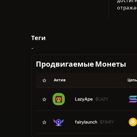
достиг
отража
Теги
-
Продвигаемые Монеты
Актив
Цеп
LazyApe
$LAZY
fairylaunch
$FAIRY