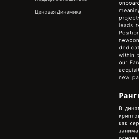
onboard
meanin
Ценовая Динамика
projec
leads t
Positio
newcom
dedica
within
our Fa
acquisi
new par
Ранг
В дина
крипто
как се
заним
основе