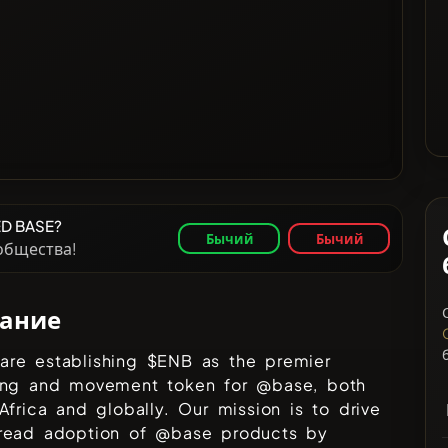
ED BASE?
Бычий
Бычий
ообщества!
ание
are establishing $ENB as the premier
ing and movement token for @base, both
Africa and globally. Our mission is to drive
read adoption of @base products by