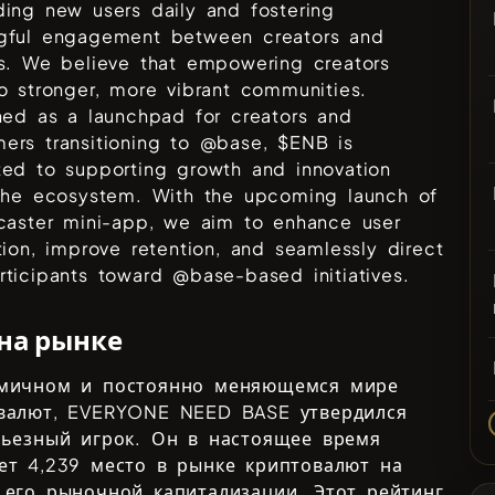
ing new users daily and fostering
gful engagement between creators and
ts. We believe that empowering creators
o stronger, more vibrant communities.
ned as a launchpad for creators and
ers transitioning to @base, $ENB is
ted to supporting growth and innovation
 the ecosystem. With the upcoming launch of
rcaster mini-app, we aim to enhance user
tion, improve retention, and seamlessly direct
ticipants toward @base-based initiatives.
 на рынке
мичном и постоянно меняющемся мире
валют,
EVERYONE NEED BASE
утвердился
рьезный игрок. Он в настоящее время
ает
4,239
место в рынке криптовалют на
 его рыночной капитализации. Этот рейтинг