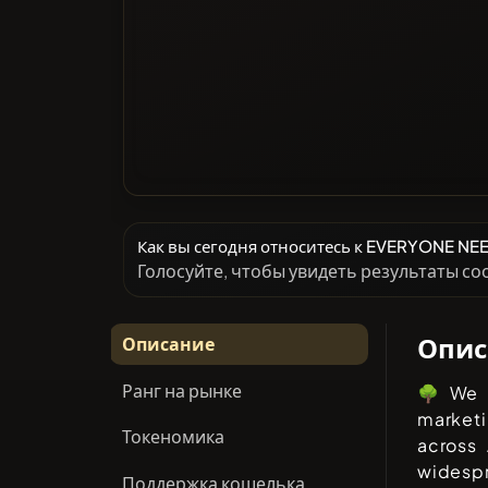
Как вы сегодня относитесь к EVERYONE NE
Голосуйте, чтобы увидеть результаты с
Опис
Описание
Ранг на рынке
🌳 We 
market
Токеномика
across 
widesp
Поддержка кошелька