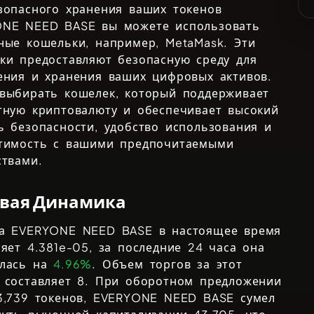
зопасного хранения ваших токенов
ONE NEED BASE
вы можете использовать
ные кошельки, например,
MetaMask
. Эти
ки предоставляют безопасную среду для
ения и хранения ваших цифровых активов.
выбирать кошелек, который поддерживает
тную криптовалюту и обеспечивает высокий
ь безопасности, удобство использования и
тимость с вашими предпочитаемыми
ствами.
вая Динамика
на
EVERYONE NEED BASE
в настоящее время
ляет
4.381e-05
, за последние 24 часа она
илась на
4.96%
. Объем торгов за этот
 составляет
8
. При оборотном предложении
3,739
токенов,
EVERYONE NEED BASE
сумел