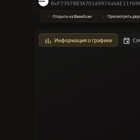
Катего
0xF73978B3A7D1d4974abAE11f69
Открыть на BaseScan
Просмотреть дер
Наибол
Информация о графике
Со
Черный