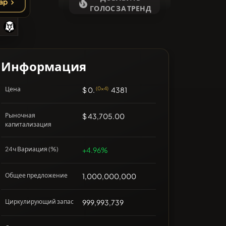
ap
❌Нет недавних монет
ГОЛОС ЗА ТРЕНД
Информация
Цена
$ 0.
(0x4)
4381
Рыночная
$ 43,705.00
капитализация
24ч Вариация (%)
+4.96%
Общее предложение
1,000,000,000
Циркулирующий запас
999,993,739