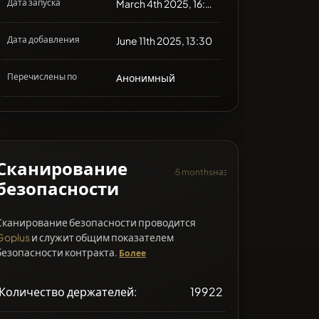
Дата запуска
March 4th 2025, 16:29
Дата добавления
June 11th 2025, 13:30
Перечислены по
Анонимный
Сканирование
5 monthsназад
безопасности
Сканирование безопасности проводится
Goplus
и служит общим показателем
безопасности контракта.
Более
Количество держателей:
19922