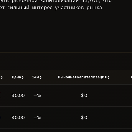
нуть рыночной капитализации
43,705
, что
ет сильный интерес участников рынка.
ь
Цена
24ч
Рыночная капитализация
$ 0.00
—%
$ 0
$ 0.00
—%
$ 0