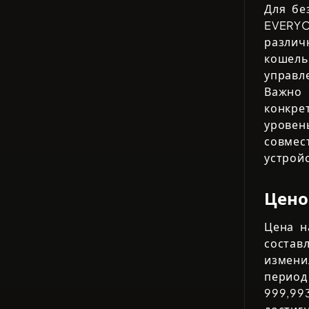
Для бе
EVERY
различ
кошель
управл
Важно 
конкре
уровен
совмес
устрой
Цено
Цена 
состав
измен
период
999,99