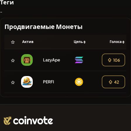
Теги
-
Продвигаемые Монеты
Актив
Цепь
Голоса
LazyApe
106
PERFI
42