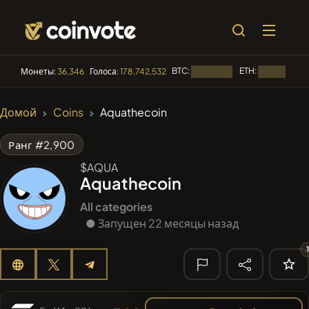
BTC:
ETH:
Монеты:
36,346
Голоса:
178,742,532
Загрузка...
Загрузка...
🔥 ТРЕНДЫ
Домой
Coins
Aquathecoin
#144
YellowCatz
YC
Ранг #2,900
#1
Algorithmic Trading H
$AQUA
Aquathecoin
#102
POOPSIE
POOPSIE
All categories
#622
● Запущен 22 месяцы назад
ATH
ATH
#556
Heap of hay
HAY
🔎
НЕДАВНИЙ