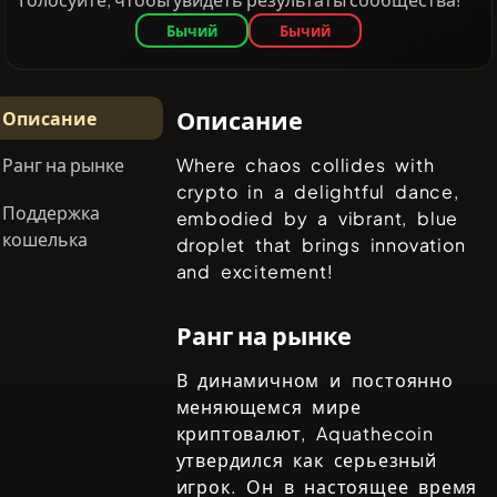
Бычий
Бычий
Описание
Описание
Ранг на рынке
Where chaos collides with
crypto in a delightful dance,
Поддержка
embodied by a vibrant, blue
кошелька
droplet that brings innovation
and excitement!
Ранг на рынке
В динамичном и постоянно
меняющемся мире
криптовалют,
Aquathecoin
утвердился как серьезный
игрок. Он в настоящее время