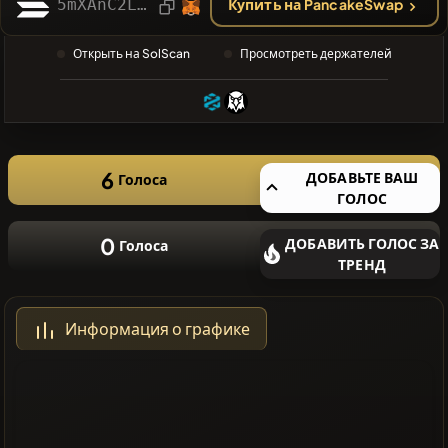
ПОИСК
5mXAnC2LWxvNF6und1Mokrv4WnPDP9uxzRsyWATYpump
Купить на PancakeSwap
❌Нет
Открыть на SolScan
Просмотреть держателей
недавних
монет
6
ДОБАВЬТЕ ВАШ
Голоса
ГОЛОС
0
ДОБАВИТЬ ГОЛОС ЗА
Голоса
ТРЕНД
Информация о графике