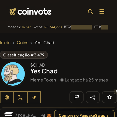
BTC:
ETH:
Moedas:
36,346
Votos:
178,744,290
Carregando...
Carregando
🔥
Início
Coins
Yes-Chad
TENDÊNCIA
#100
POOPSIE
POOPSIE
Classificação #3,479
#1299
PERFI
$CHAD
PEEFITOKEN
Yes Chad
#253
SmartleCo
SLCT
Meme Token
● Lançado há 25 meses
#84
LIMOCOIN SWAP
LMCSW
#1
Algorithmic Trading H
🔎
7rdeLkyfmxujFthUNYZM7jWGEKZnT9mkeSGG1c9hpump
Compre no PancakeSwap