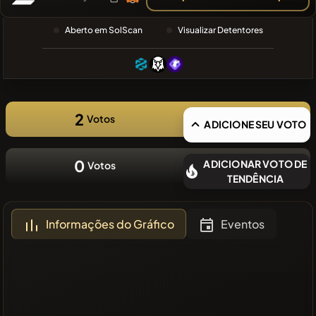
PESQUISA
RECENTE
Aberto em SolScan
Visualizar Detentores
❌Sem
moedas
recentes
2
Votos
ADICIONE SEU VOTO
0
ADICIONAR VOTO DE
Votos
TENDÊNCIA
Informações do Gráfico
Eventos