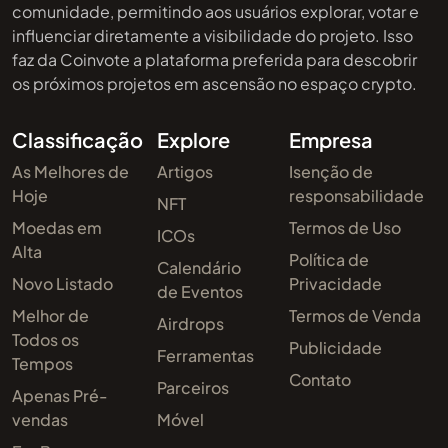
comunidade, permitindo aos usuários explorar, votar e
influenciar diretamente a visibilidade do projeto. Isso
faz da Coinvote a plataforma preferida para descobrir
os próximos projetos em ascensão no espaço crypto.
Classificação
Explore
Empresa
As Melhores de
Artigos
Isenção de
Hoje
responsabilidade
NFT
Moedas em
Termos de Uso
ICOs
Alta
Política de
Calendário
Novo Listado
Privacidade
de Eventos
Melhor de
Termos de Venda
Airdrops
Todos os
Publicidade
Ferramentas
Tempos
Contato
Parceiros
Apenas Pré-
vendas
Móvel