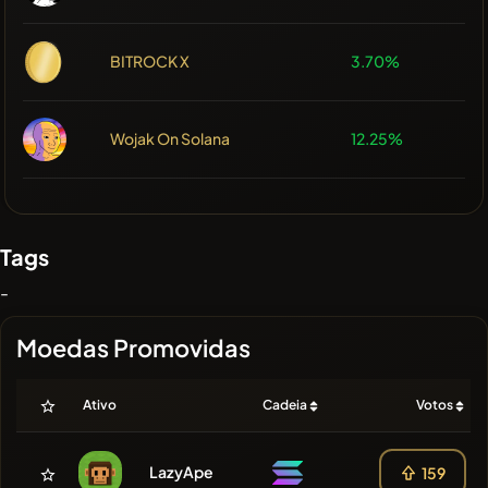
BITROCK X
3.70%
Wojak On Solana
12.25%
Tags
-
Moedas Promovidas
Ativo
Cadeia
Votos
LazyApe
159