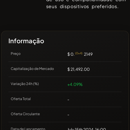
seus dispositivos preferidos.
Informação
Preço
$ 0.
(0x4)
2149
Capitalização de Mercado
$ 21,492.00
Variação 24h (%)
+4.09%
Oferta Total
-
Oferta Circulante
-
Data de Lançamento
July 15th 2024, 16:00